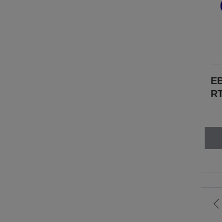
E
RT
L
e