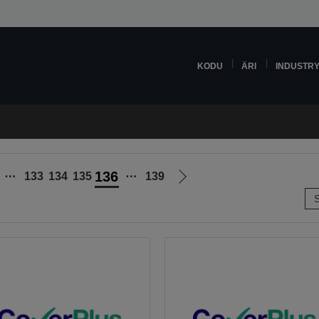
KODU
ÄRI
INDUSTR
136
⋯
133
134
135
⋯
139
Liigu
S
le
järgmisele
lehele