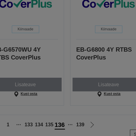
Kiirvaade
Kiirvaade
B-G6570WU 4Y
EB-G6800 4Y RTBS
BS CoverPlus
CoverPlus
Lisateave
Lisateave
Kust osta
Kust osta
136
1
⋯
133
134
135
⋯
139
iigu
Liigu
S
elmisele
järgmisele