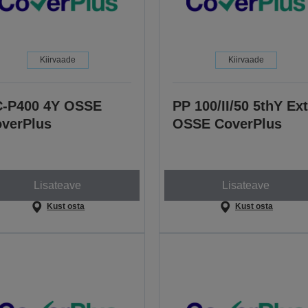
Kiirvaade
Kiirvaade
-P400 4Y OSSE
PP 100/II/50 5thY Ext
verPlus
OSSE CoverPlus
Lisateave
Lisateave
Kust osta
Kust osta