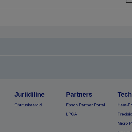
ehele
lehele
Juriidiline
Partners
Tech
Ohutuskaardid
Epson Partner Portal
Heat-Fr
LPGA
Precisi
Micro P