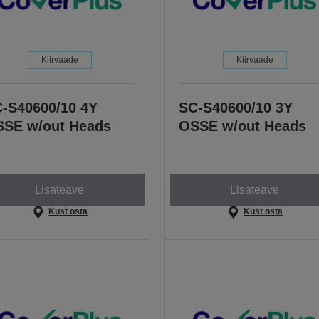
Kiirvaade
Kiirvaade
-S40600/10 4Y
SC-S40600/10 3Y
SE w/out Heads
OSSE w/out Heads
Lisateave
Lisateave
Kust osta
Kust osta