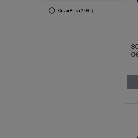
CoverPlus (2 083)
SC
OS