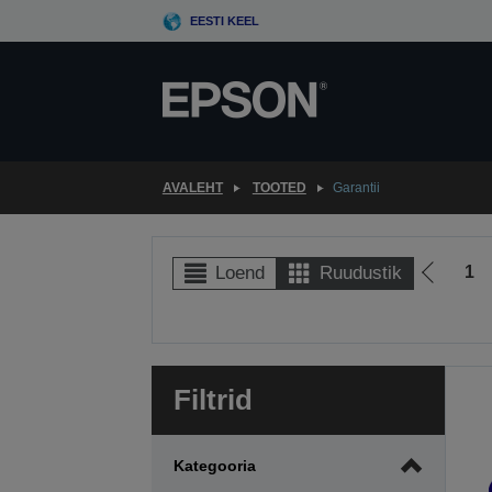
Skip
EESTI KEEL
to
main
content
AVALEHT
TOOTED
Garantii
1
Loend
Ruudustik
Liigu
eelmise
lehele
Filtrid
Kategooria