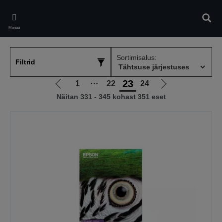
Skip
to
Otsin
main
Menüü
content
Sortimisalus:
Filtrid
23
1
⋯
22
24
Liigu
Liigu
Näitan 331 - 345 kohast 351 eset
eelmisele
järgmisele
lehele
lehele