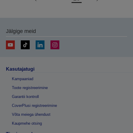
Liigu
Liigu
eelmisele
järgmisele
lehele
lehele
Jälgige meid
Kasutajatugi
Kampaaniad
Toote registreerimine
Garantii kontroll
CoverPlusi registreerimine
Võta meiega ühendust
Kaupmehe otsing