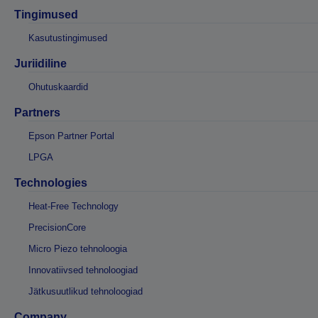
Tingimused
Kasutustingimused
Juriidiline
Ohutuskaardid
Partners
Epson Partner Portal
LPGA
Technologies
Heat-Free Technology
PrecisionCore
Micro Piezo tehnoloogia
Innovatiivsed tehnoloogiad
Jätkusuutlikud tehnoloogiad
Company