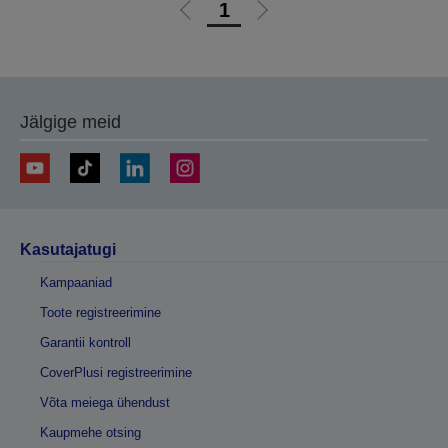
1
Liigu
Liigu
eelmisele
järgmisele
lehele
lehele
Jälgige meid
Kasutajatugi
Kampaaniad
Toote registreerimine
Garantii kontroll
CoverPlusi registreerimine
Võta meiega ühendust
Kaupmehe otsing