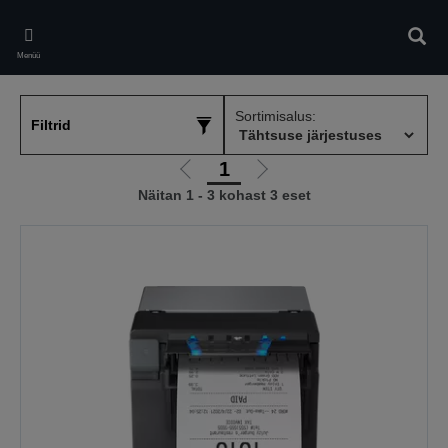
Skip
to
Otsin
main
Menüü
content
Sortimisalus:
Filtrid
1
Liigu
Liigu
Näitan 1 - 3 kohast 3 eset
eelmisele
järgmisele
lehele
lehele