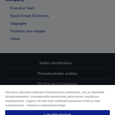
Executive Team
Epson Europe Electronics
Digigraphie
Printimine otse kangale
Global
Sellers Identification
Privaatsusteabe avaldus
EU Data Act Compliance
Kasutame küpsiseid veebisaidi nõuetekohaseks toimimiseks, sisu ja reklaamide
Võtke meiega oma andmete osas ühendust
isikupärastamiseks, sotsiaalmeedia funktsioonide pakkumiseks ning liikluse
analüüsimiseks. Jagame teie infot meie veebisaidi kasutamise kohta ka meie
Cookie Information
sotsiaalmeedia-, reklaami ja analüüsipartneritega.
Luba kõik küpsised