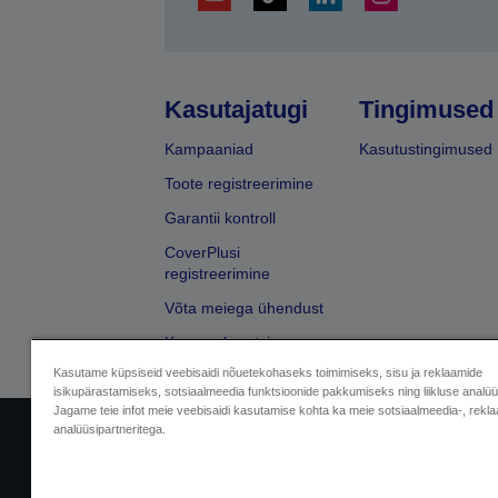
Kasutajatugi
Tingimused
Kampaaniad
Kasutustingimused
Toote registreerimine
Garantii kontroll
CoverPlusi
registreerimine
Võta meiega ühendust
Kaupmehe otsing
Kasutame küpsiseid veebisaidi nõuetekohaseks toimimiseks, sisu ja reklaamide
isikupärastamiseks, sotsiaalmeedia funktsioonide pakkumiseks ning liikluse analü
Jagame teie infot meie veebisaidi kasutamise kohta ka meie sotsiaalmeedia-, rekla
analüüsipartneritega.
Sellers Identification
Privaatsusteabe