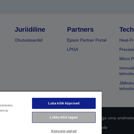
Juriidiline
Partners
Tech
Ohutuskaardid
Epson Partner Portal
Heat-Fr
LPGA
Precisi
Micro P
Innovat
tehnolo
Jätkusu
tehnolo
Luba kõik küpsised
üsimiseks.
ami ja
 avaldus
EU Data Act Compliance
Võtke meiega oma andmete
Lükka kõik tagasi
Epsoni pühendumine juurdepääsetavusele
Küpsiste sätted