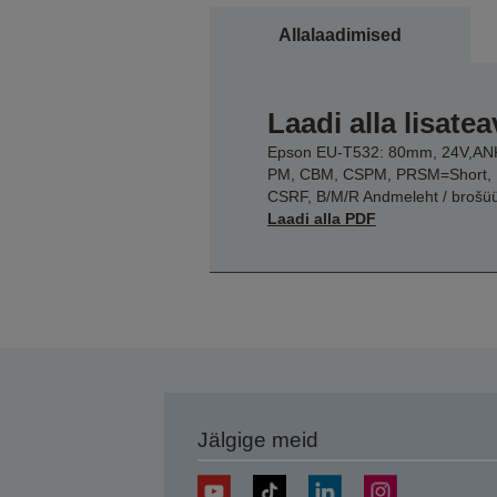
Allalaadimised
Laadi alla lisatea
Epson EU-T532: 80mm, 24V,AN
PM, CBM, CSPM, PRSM=Short,
CSRF, B/M/R Andmeleht / brošü
Laadi alla PDF
Jälgige meid