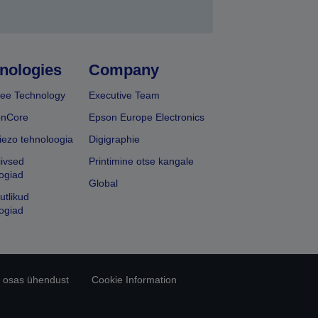
nologies
Company
ee Technology
Executive Team
onCore
Epson Europe Electronics
iezo tehnoloogia
Digigraphie
iivsed
Printimine otse kangale
ogiad
Global
utlikud
ogiad
 osas ühendust
Cookie Information