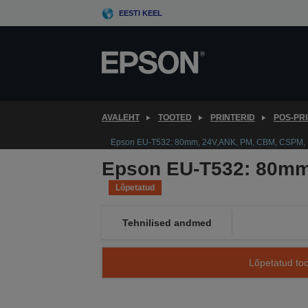
Skip
EESTI KEEL
to
main
content
AVALEHT
TOOTED
PRINTERID
POS-PR
Epson EU-T532: 80mm, 24V,ANK, PM, CBM, CSPM,
Epson EU-T532: 80mm
Lõpetatud
Tehnilised andmed
Lõpetatud too