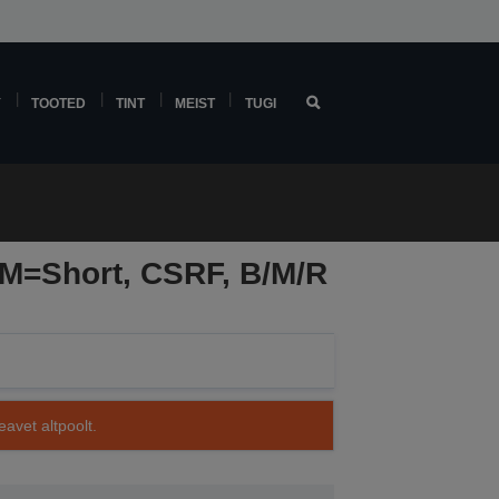
Y
TOOTED
TINT
MEIST
TUGI
M=Short, CSRF, B/M/R
avet altpoolt.