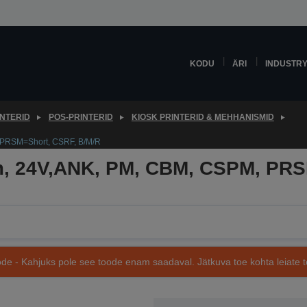
KODU
ÄRI
INDUSTR
INTERID
POS-PRINTERID
KIOSK PRINTERID & MEHHANISMID
 PRSM=Short, CSRF, B/M/R
, 24V,ANK, PM, CBM, CSPM, PRS
de - Kahjuks pole see toode enam saadaval. Jätkuva toe kohta leiate te