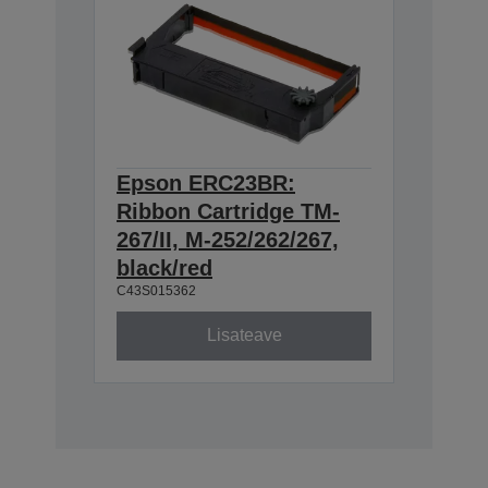
Epson ERC23BR:
Ribbon Cartridge TM-
267/II, M-252/262/267,
black/red
C43S015362
Lisateave