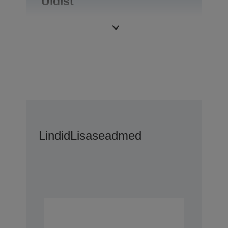
Üldist
Kaal
0,34 kg
Lindid
Lisaseadmed