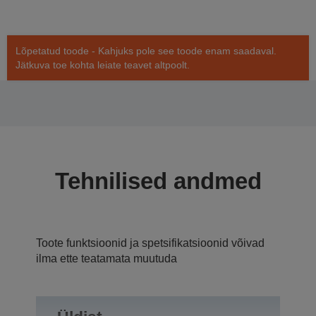
Lõpetatud toode - Kahjuks pole see toode enam saadaval.
Jätkuva toe kohta leiate teavet altpoolt.
Tehnilised andmed
Toote funktsioonid ja spetsifikatsioonid võivad
ilma ette teatamata muutuda