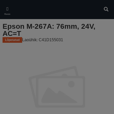
Skip
to
Otsin
main
Menüü
content
Epson M-267A: 76mm, 24V,
AC=T
Laoühik: C41D155031
Lõpetatud