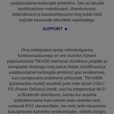
usaldusväärne kviitungite printimine. See on täiuslik
kombinatsioon mobiilsusest, ühenduvusest,
töökindlusest ja kasutuslihtsusest ning sobib hästi
paljude kasvavate ettevõtete vajadustega.
SUPPORT
Oma eelkäijatest veelgi mitmekülgsema
funktsionaalsusega on see lisandus Epsoni
populaarsesse TM-m30 seeriasse üliväikese jalajälje ja
kompaktse disainiga ning pakub lihtsat, kulutõhusat ja
usaldusväärset kviitungite printimist igas keskkonnas,
kus ruumipuudus probleeme põhjustab. TM-m30III
(juhtmevaba mudel) seadmel pole mitte ainult USB-C
PD (Power Delivery) liitmik, vaid ka integreeritud Wi-Fi
ja Bluetooth-ühenduvus, samas kui seadme
antibakteriaalne kate kaitseb seda vedeliku eest
vastavalt IPX2 standarditele, mis teeb selle ideaalseks
kasutamiseks karmides keskkondades, näiteks köögis.