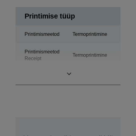
Printimise tüüp
Printimismeetod
Termoprintimine
Printimismeetod
Termoprintimine
Receipt
Tehnoloogia
Termosurve