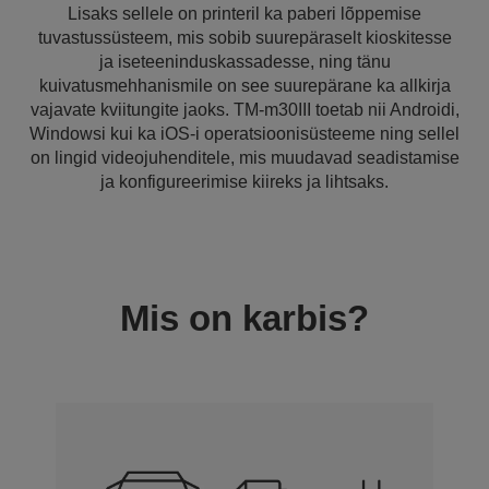
Lisaks sellele on printeril ka paberi lõppemise
tuvastussüsteem, mis sobib suurepäraselt kioskitesse
ja iseteeninduskassadesse, ning tänu
kuivatusmehhanismile on see suurepärane ka allkirja
vajavate kviitungite jaoks. TM-m30III toetab nii Androidi,
Windowsi kui ka iOS-i operatsioonisüsteeme ning sellel
on lingid videojuhenditele, mis muudavad seadistamise
ja konfigureerimise kiireks ja lihtsaks.
Mis on karbis?