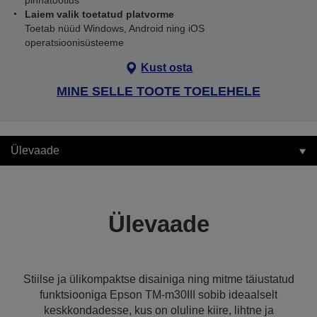
pinnatöötlus
Laiem valik toetatud platvorme
Toetab nüüd Windows, Android ning iOS
operatsioonisüsteeme
Kust osta
MINE SELLE TOOTE TOELEHELE
Ülevaade
Ülevaade
Stiilse ja ülikompaktse disainiga ning mitme täiustatud
funktsiooniga Epson TM-m30III sobib ideaalselt
keskkondadesse, kus on oluline kiire, lihtne ja