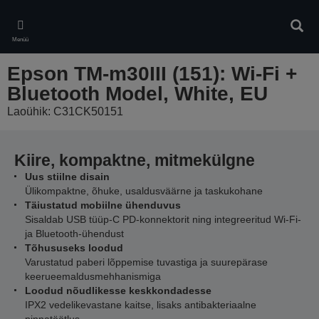
Skip
to
Otsin
main
Menüü
content
Epson TM-m30III (151): Wi-Fi +
Bluetooth Model, White, EU
Laoühik: C31CK50151
Kiire, kompaktne, mitmekülgne
Uus stiilne disain
Ülikompaktne, õhuke, usaldusväärne ja taskukohane
Täiustatud mobiilne ühenduvus
Sisaldab USB tüüp-C PD-konnektorit ning integreeritud Wi-Fi-
ja Bluetooth-ühendust
Tõhususeks loodud
Varustatud paberi lõppemise tuvastiga ja suurepärase
keerueemaldusmehhanismiga
Loodud nõudlikesse keskkondadesse
IPX2 vedelikevastane kaitse, lisaks antibakteriaalne