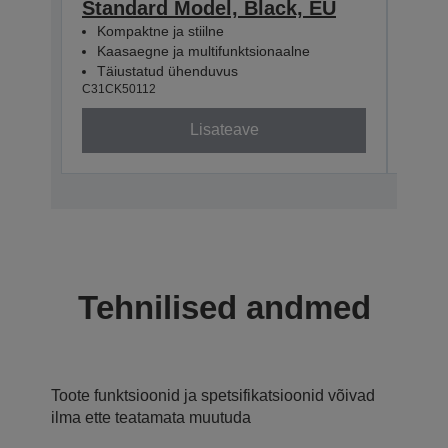
Standard Model, Black, EU
+ B
Kompaktne ja stiilne
Kaa
Kaasaegne ja multifunktsionaalne
Kom
Täiustatud ühenduvus
USB
C31CK50112
C31CK
Lisateave
Tehnilised andmed
Toote funktsioonid ja spetsifikatsioonid võivad
ilma ette teatamata muutuda