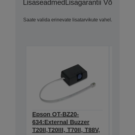
Lisaseadmed
Lisagarantii Võimalus
Saate valida erinevate lisatarvikute vahel.
Epson OT-BZ20-
Epson 
634:External Buzzer
Wall h
T20II,T20III, T70II, T88V,
TM-m3