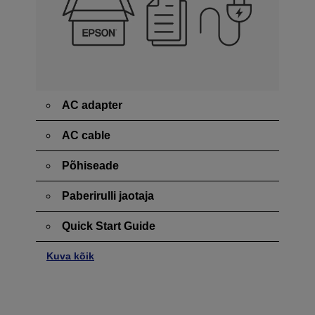
AC adapter
AC cable
Põhiseade
Paberirulli jaotaja
Quick Start Guide
Kuva kõik