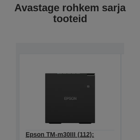
Avastage rohkem sarja
tooteid
Epson TM-m30III (112):
Epso