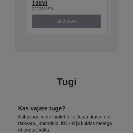
C32C8810
T88VI
C32C890634
Lisateave
Tugi
Kas vajate tuge?
Külastage meie tugilehte, et leida draivereid,
tarkvara, juhendeid, KKK-d ja kuidas meiega
ühendust võtta.