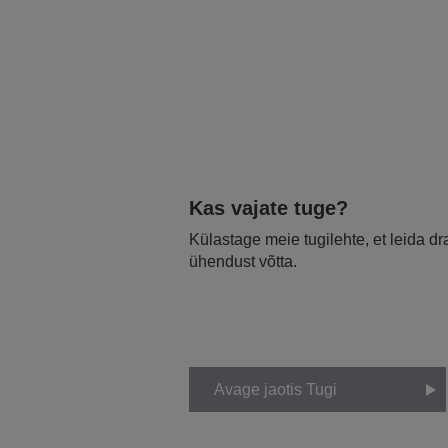
Kas vajate tuge?
Külastage meie tugilehte, et leida d
ühendust võtta.
Avage jaotis Tugi