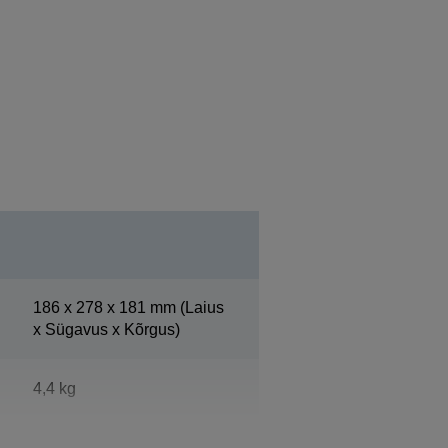
186‎ x 278 x 181 mm (Laius
x Sügavus x Kõrgus)
4,4 kg