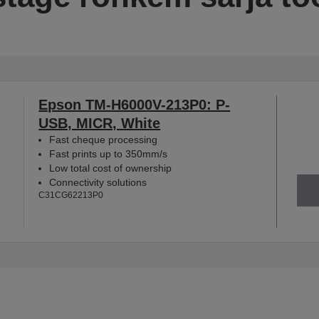
Epson TM-H6000V-213P0: P-
USB, MICR, White
Fast cheque processing
Fast prints up to 350mm/s
Low total cost of ownership
Connectivity solutions
C31CG62213P0