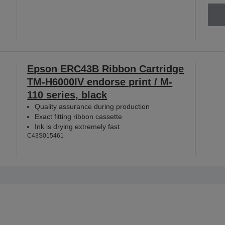
Epson ERC43B Ribbon Cartridge
TM-H6000IV endorse print / M-
110 series, black
Quality assurance during production
Exact fitting ribbon cassette
Ink is drying extremely fast
C43S015461