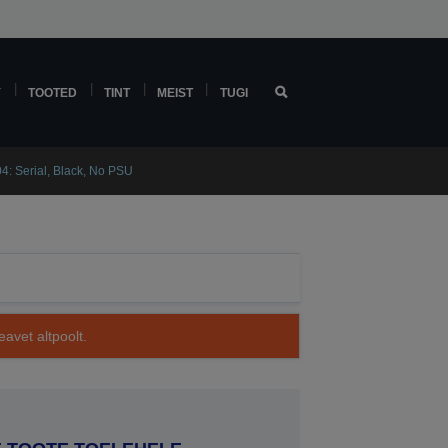
Y
TOOTED
TINT
MEIST
TUGI
: Serial, Black, No PSU
avet altpoolt.