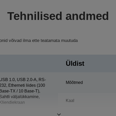
Tehnilised andmed
ioonid võivad ilma ette teatamata muutuda
Üldist
USB 1.0, USB 2.0-A, RS-
Mõõtmed
232, Etherneti liides (100
Base-TX / 10 Base-T),
Sahtli väljalükkamine,
Kaal
Kliendiekraan