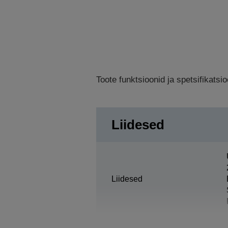
Toote funktsioonid ja spetsifikats
Liidesed
Liidesed