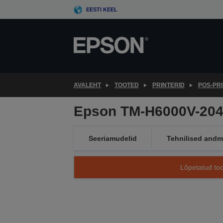
Skip
EESTI KEEL
to
main
content
AVALEHT
TOOTED
PRINTERID
POS-PR
Epson TM-H6000V-204:
Seeriamudelid
Tehnilised and
Lõpetatud too