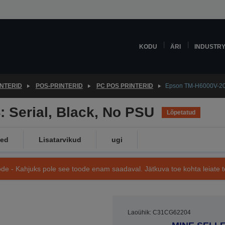
KODU
ÄRI
INDUSTR
INTERID
POS-PRINTERID
PC POS PRINTERID
Epson TM-H6000V-204
 Serial, Black, No PSU
Lõpetatud
med
Lisatarvikud
ugi
de - Kahjuks pole see toode enam saadaval. Jätkuva toe kohta leiate te
Laoühik: C31CG62204