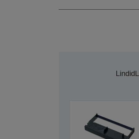
Lindid
L