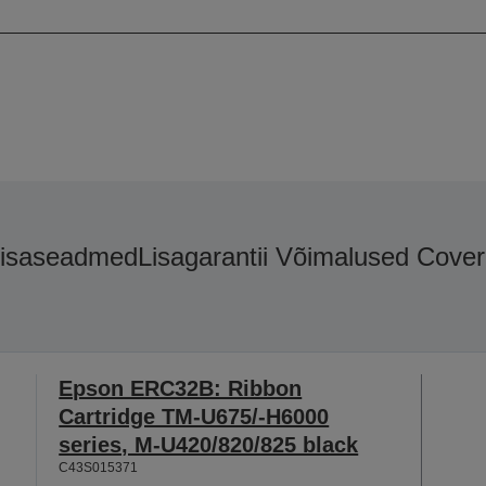
Värv
isaseadmed
Lisagarantii Võimalused Cover
Epson ERC32B: Ribbon
Cartridge TM-U675/-H6000
series, M-U420/820/825 black
C43S015371