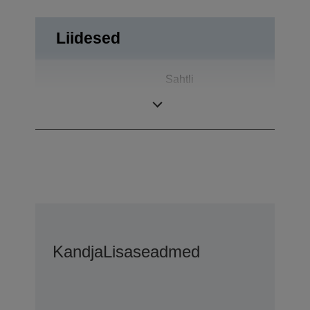
Liidesed
Sahtli
Liidesed
väljalükkamine,
USB 2.0
Kandja
Lisaseadmed