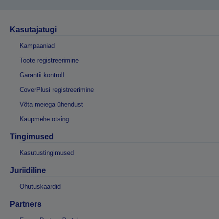
Kasutajatugi
Kampaaniad
Toote registreerimine
Garantii kontroll
CoverPlusi registreerimine
Võta meiega ühendust
Kaupmehe otsing
Tingimused
Kasutustingimused
Juriidiline
Ohutuskaardid
Partners