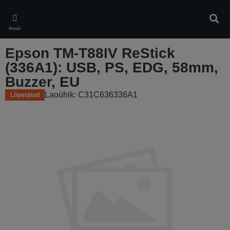
Skip
to
Otsin
main
Menüü
content
Epson TM-T88IV ReStick
(336A1): USB, PS, EDG, 58mm,
Buzzer, EU
Laoühik: C31C636336A1
Lõpetatud