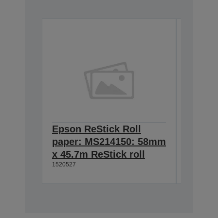
Epson ReStick Roll
Epson 
paper: MS214150: 58mm
paper
x 45.7m ReStick roll
x 45.7
1520527
1520526