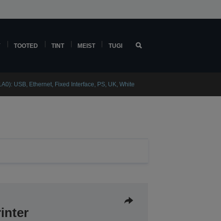
Y
TOOTED
TINT
MEIST
TUGI
0): USB, Ethernet, Fixed Interface, PS, UK, White
rinter