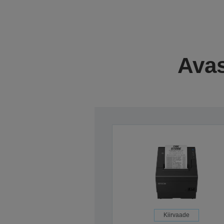
Avas
Kiirvaade