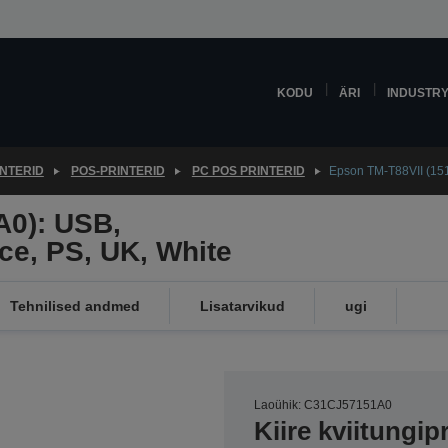
KODU
ÄRI
INDUSTR
INTERID
POS-PRINTERID
PC POS PRINTERID
Epson TM-T88VII (151A
A0): USB,
ace, PS, UK, White
Tehnilised andmed
Lisatarvikud
ugi
Laoühik: C31CJ57151A0
Kiire kviitungip