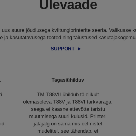
Ülevaade
uus suure jõudlusega kviitungiprinterite seeria. Valikusse 
se ja kasutatavusega tooted ning täiustused kasutajakogem
SUPPORT
a
Tagasiühilduv
i
TM-T88VII ühildub täielikult
olemasoleva T88V ja T88VI tarkvaraga,
seega ei kaasne ettevõtte taristu
muutmisega suuri kulusid. Printeri
gid
jalajälg on sama mis eelmistel
mudelitel, see tähendab, et