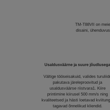
TM-T88VII on meie 
disaini, ühenduvu
Usaldusväärne ja suure jõudluseg
Vältige tööseisakuid, valides turuliidr
pakutava järeleproovitud ja
usaldusväärse riistvara1. Kiire
printimine kiirusel 500 mm/s ning
kvaliteetsed ja hästi loetavad kviitun
tagavad õnnelikud kliendid.