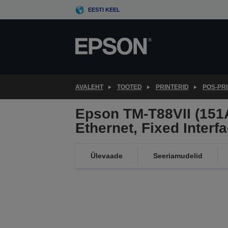
Skip
EESTI KEEL
to
main
content
AVALEHT
TOOTED
PRINTERID
POS-PR
Epson TM-T88VII (151
Ethernet, Fixed Interf
Ülevaade
Seeriamudelid