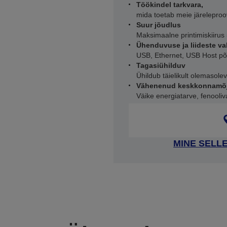
Töökindel tarkvara,
mida toetab meie järeleproo
Suur jõudlus
Maksimaalne printimiskiiru
Ühenduvuse ja liideste va
USB, Ethernet, USB Host põh
Tagasiühilduv
Ühildub täielikult olemasol
Vähenenud keskkonnamõ
Väike energiatarve, fenooliv
MINE SELL