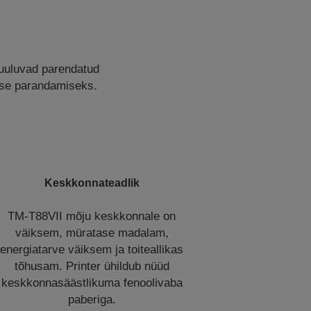
kuuluvad parendatud
use parandamiseks.
Keskkonnateadlik
TM-T88VII mõju keskkonnale on
väiksem, müratase madalam,
energiatarve väiksem ja toiteallikas
tõhusam. Printer ühildub nüüd
keskkonnasäästlikuma fenoolivaba
paberiga.