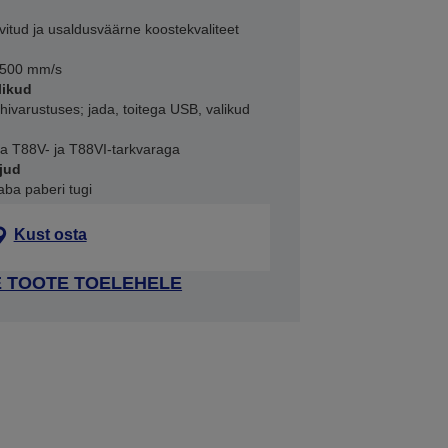
vitud ja usaldusväärne koostekvaliteet
s 500 mm/s
likud
ivarustuses; jada, toitega USB, valikud
eva T88V- ja T88VI-tarkvaraga
jud
aba paberi tugi
Kust osta
E TOOTE TOELEHELE