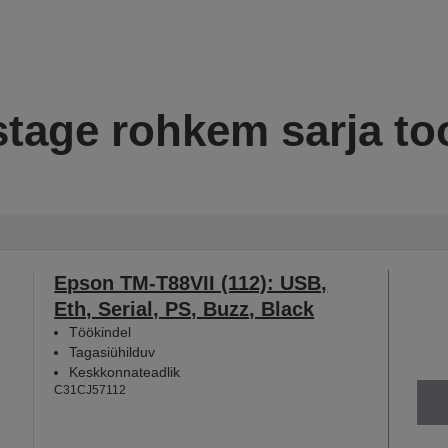
tage rohkem sarja to
Epson TM-T88VII (112): USB,
Eth, Serial, PS, Buzz, Black
Töökindel
Tagasiühilduv
Keskkonnateadlik
C31CJ57112