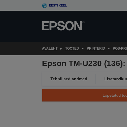
Skip
EESTI KEEL
to
main
content
AVALEHT
TOOTED
PRINTERID
POS-PR
Epson TM-U230 (136): 
Tehnilised andmed
Lisatarviku
Lõpetatud too