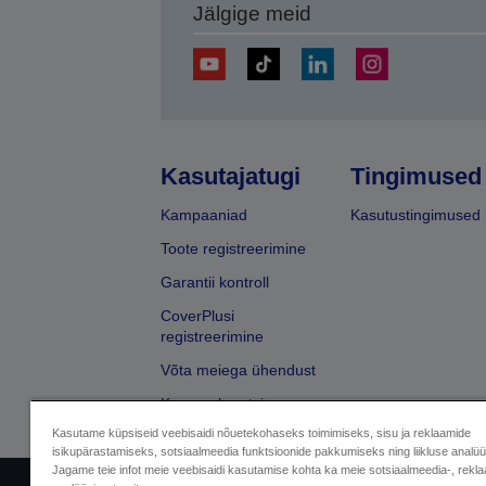
Jälgige meid
Kasutajatugi
Tingimused
Kampaaniad
Kasutustingimused
Toote registreerimine
Garantii kontroll
CoverPlusi
registreerimine
Võta meiega ühendust
Kaupmehe otsing
Kasutame küpsiseid veebisaidi nõuetekohaseks toimimiseks, sisu ja reklaamide
isikupärastamiseks, sotsiaalmeedia funktsioonide pakkumiseks ning liikluse analü
Jagame teie infot meie veebisaidi kasutamise kohta ka meie sotsiaalmeedia-, rekla