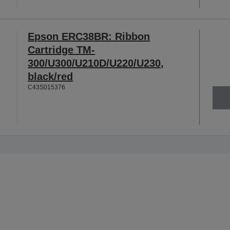
Epson ERC38BR: Ribbon
Cartridge TM-
300/U300/U210D/U220/U230,
black/red
C43S015376