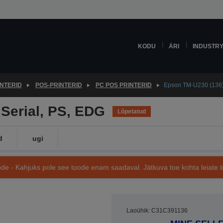
KODU
ÄRI
INDUSTR
INTERID
POS-PRINTERID
PC POS PRINTERID
Epson TM-U230 (136):
Serial, PS, EDG
Lõpetatud
d
ugi
de - Kahjuks pole see toode enam saadaval. Jätkuva toe kohta leiate te
Laoühik: C31C391136