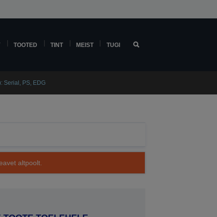
Y
TOOTED
TINT
MEIST
TUGI
 Serial, PS, EDG
avet altpoolt.