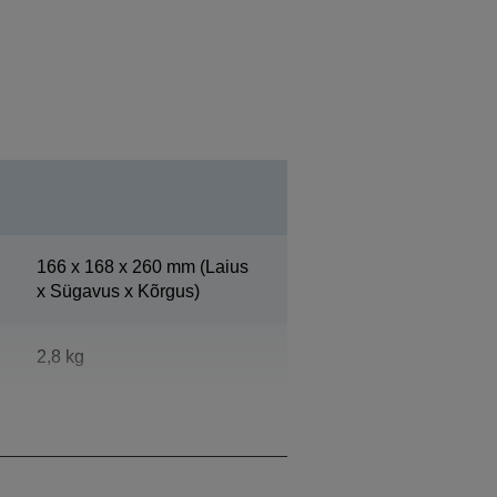
166‎ x 168 x 260 mm (Laius
x Sügavus x Kõrgus)
2,8 kg
Epson Dark Gray