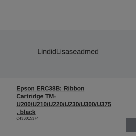
Lindid
Lisaseadmed
Epson ERC38B: Ribbon
Cartridge TM-
U200/U210/U220/U230/U300/U375
, black
C43S015374