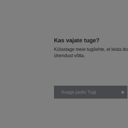
Kas vajate tuge?
Külastage meie tugilehte, et leida d
ühendust võtta.
Avage jaotis Tugi