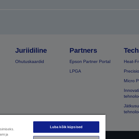
Juriidiline
Partners
Tech
Ohutuskaardid
Epson Partner Portal
Heat-Fr
LPGA
Precisi
Micro P
Innovat
tehnolo
Jätkusu
tehnolo
Luba kõik küpsised
üsimiseks.
ami ja