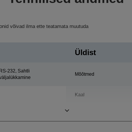
ioonid võivad ilma ette teatamata muutuda
Üldist
RS-232, Sahtli
Mõõtmed
väljalükkamine
Kaal
Värv