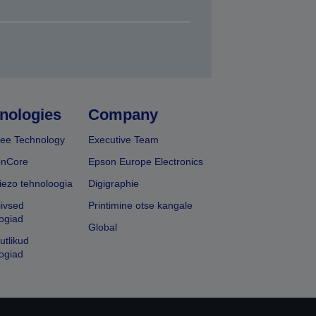
nologies
Company
ee Technology
Executive Team
onCore
Epson Europe Electronics
iezo tehnoloogia
Digigraphie
iivsed
Printimine otse kangale
ogiad
Global
utlikud
ogiad