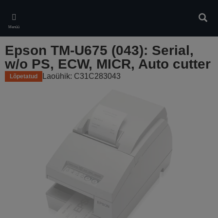
Skip
to
Otsin
main
Menüü
content
Epson TM-U675 (043): Serial,
w/o PS, ECW, MICR, Auto cutter
Laoühik: C31C283043
Lõpetatud