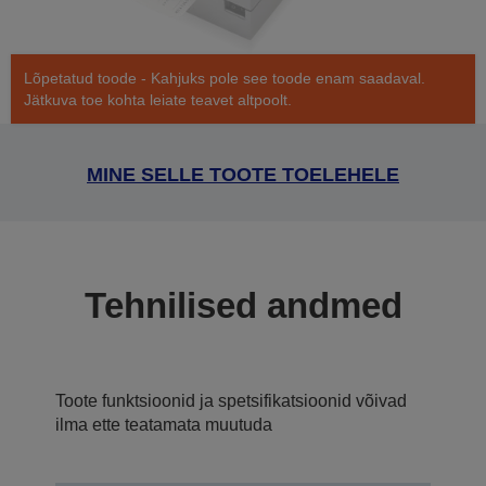
Lõpetatud toode - Kahjuks pole see toode enam saadaval.
Jätkuva toe kohta leiate teavet altpoolt.
MINE SELLE TOOTE TOELEHELE
Tehnilised andmed
Toote funktsioonid ja spetsifikatsioonid võivad
ilma ette teatamata muutuda