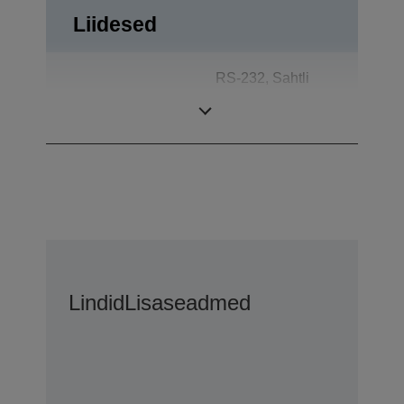
Liidesed
RS-232, Sahtli
Liidesed
väljalükkamine,
Kliendiekraan
Lindid
Lisaseadmed