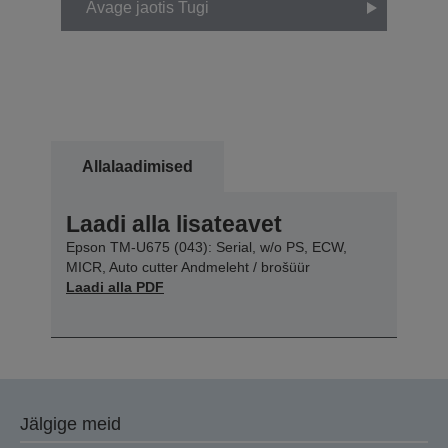
Avage jaotis Tugi
Allalaadimised
Laadi alla lisateavet
Epson TM-U675 (043): Serial, w/o PS, ECW,
MICR, Auto cutter Andmeleht / brošüür
Laadi alla PDF
Jälgige meid