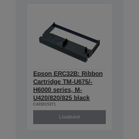
Epson ERC32B: Ribbon
Cartridge TM-U675/-
H6000 series, M-
U420/820/825 black
C43S015371
Lisateave