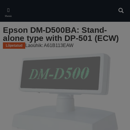
Skip
to
Otsin
main
Menüü
content
Epson DM-D500BA: Stand-
alone type with DP-501 (ECW)
Laoühik: A61B113EAW
Lõpetatud