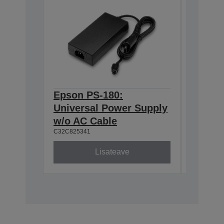
Epson PS-180:
Epson 
Universal Power Supply
DM-D S
w/o AC Cable
Exten
C32C825341
A62B09810
Lisateave