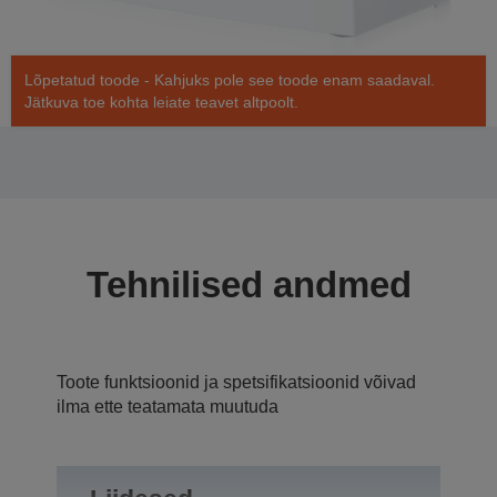
Lõpetatud toode - Kahjuks pole see toode enam saadaval.
Jätkuva toe kohta leiate teavet altpoolt.
Tehnilised andmed
Toote funktsioonid ja spetsifikatsioonid võivad
ilma ette teatamata muutuda