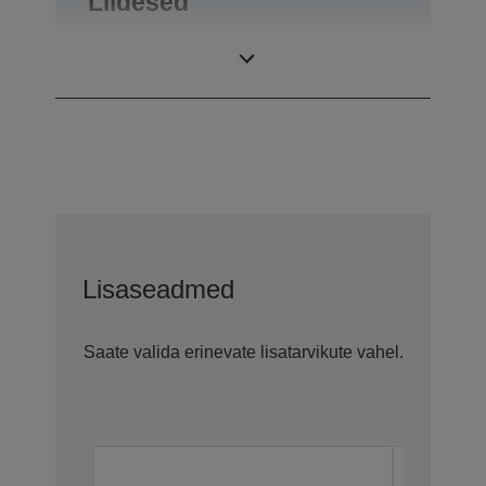
Liidesed
Liidesed
RS-232
Lisaseadmed
Saate valida erinevate lisatarvikute vahel.