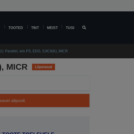
Y
TOOTED
TINT
MEIST
TUGI
: Parallel, w/o PS, EDG, SJIC8(K), MICR
), MICR
Lõpetatud
avet altpoolt.