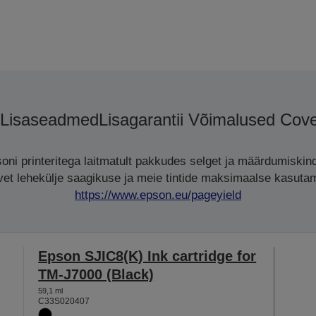
Lisaseadmed
Lisagarantii Võimalused Cov
oni printeritega laitmatult pakkudes selget ja määrdumiskind
avet lehekülje saagikuse ja meie tintide maksimaalse kasutami
https://www.epson.eu/pageyield
Epson SJIC8(K) Ink cartridge for
TM-J7000 (Black)
59,1 ml
C33S020407