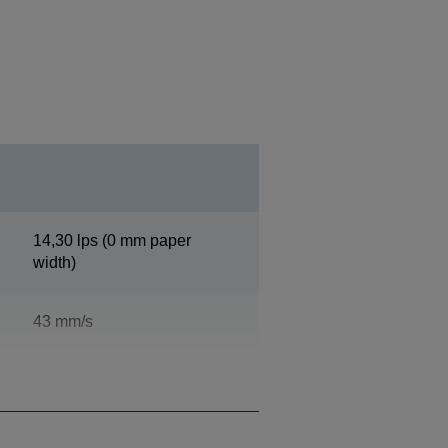
14,30 lps (0 mm paper
width)
43 mm/s
Paper width76 mm, 40 / 53