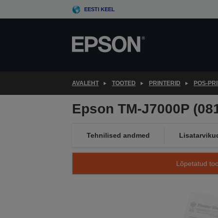
Skip
EESTI KEEL
to
main
content
AVALEHT
TOOTED
PRINTERID
POS-PR
Epson TM-J7000P (081)
Tehnilised andmed
Lisatarviku
Lõpetatud too