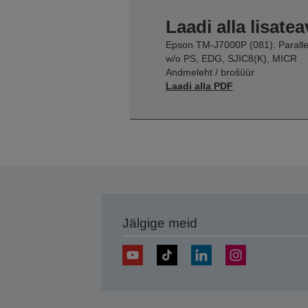
Laadi alla lisatea
Epson TM-J7000P (081): Paralle
w/o PS, EDG, SJIC8(K), MICR
Andmeleht / brošüür
Laadi alla PDF
Jälgige meid