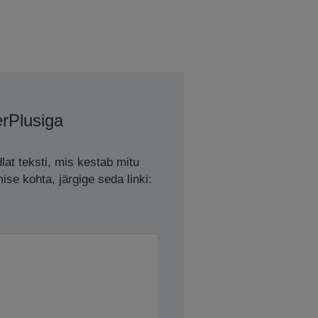
erPlusiga
lat teksti, mis kestab mitu
se kohta, järgige seda linki: