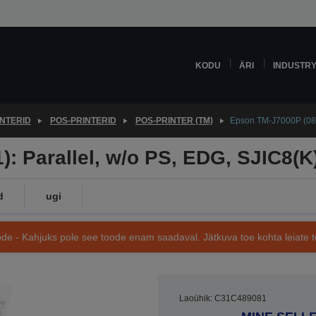
KODU
ÄRI
INDUSTR
INTERID
POS-PRINTERID
POS-PRINTER (TM)
Epson TM-J7000P (081)
: Parallel, w/o PS, EDG, SJIC8(K
d
ugi
de - Kahjuks pole see toode enam saadaval. Jätkuva toe kohta leiate te
Laoühik: C31C489081