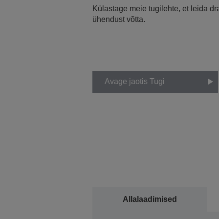
Külastage meie tugilehte, et leida d
ühendust võtta.
Avage jaotis Tugi
Allalaadimised