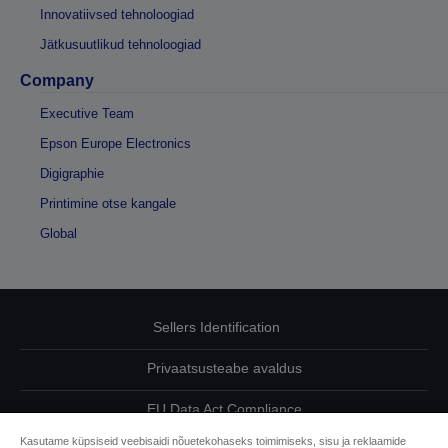
Innovatiivsed tehnoloogiad
Jätkusuutlikud tehnoloogiad
Company
Executive Team
Epson Europe Electronics
Digigraphie
Printimine otse kangale
Global
Sellers Identification
Privaatsusteabe avaldus
EU Data Act Compliance
Kasutame küpsiseid veebisaidi nõuetekohaseks toimimiseks, sisu ja reklaamide