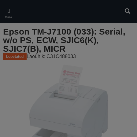
Skip
to
Otsin
main
Menüü
content
Epson TM-J7100 (033): Serial,
w/o PS, ECW, SJIC6(K),
SJIC7(B), MICR
Laoühik: C31C488033
Lõpetatud