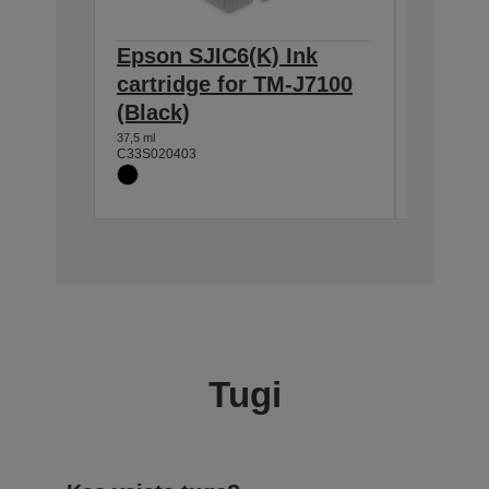
Epson SJIC6(K) Ink
Epson 
cartridge for TM-J7100
cartri
(Black)
(Blue)
37,5 ml
25,5 ml
C33S020403
C33S0204
Tugi