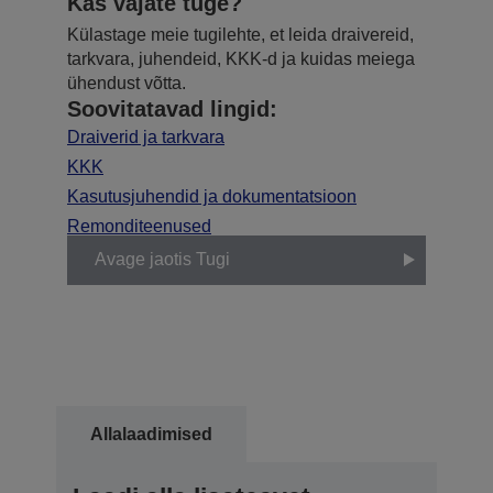
Kas vajate tuge?
Külastage meie tugilehte, et leida draivereid,
tarkvara, juhendeid, KKK-d ja kuidas meiega
ühendust võtta.
Soovitatavad lingid:
Draiverid ja tarkvara
KKK
Kasutusjuhendid ja dokumentatsioon
Remonditeenused
Avage jaotis Tugi
Allalaadimised