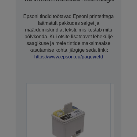
Epsoni tindid töötavad Epsoni printeritega
laitmatult pakkudes selget ja
määrdumiskindlat teksti, mis kestab mitu
põlvkonda. Kui otsite lisateavet lehekülje
saagikuse ja meie tintide maksimaalse
kasutamise kohta, järgige seda linki:
https://www.epson.eu/pageyield