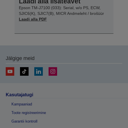
Laadi alla lisateavet
Epson TM-J7100 (033): Serial, w/o PS, ECW,
SJIC6(K), SJIC7(B), MICR Andmeleht / brošüür
Laadi alla PDF
Jälgige meid
Kasutajatugi
Kampaaniad
Toote registreerimine
Garantii kontroll