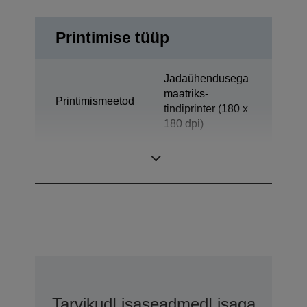
Printimise tüüp
Jadaühendusega
maatriks-
Printimismeetod
tindiprinter (180 x
180 dpi)
Tehnoloogia
Tindiprinter
Tarvikud
Lisaseadmed
Lisagarantii 