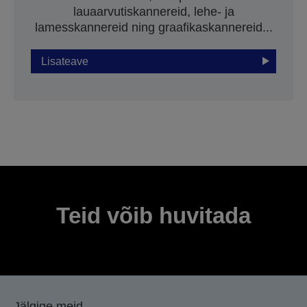
lauaarvutiskannereid, lehe- ja
lamesskannereid ning graafikaskannereid...
Lisateave
Teid võib huvitada
Jälgige meid