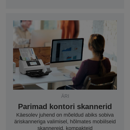
ÄRI
Parimad kontori skannerid
Käesolev juhend on mõeldud abiks sobiva
äriskanneriga valimisel, hõlmates mobiilseid
skannereid, kompakteid