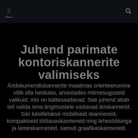
Skip
to
Otsin
main
Menüü
content
Juhend parimate
kontoriskannerite
valimiseks
Äridokumendiskannerite maailmas orienteerumine
võib olla heidutav, arvestades mitmesuguseid
valikuid, mis on kättesaadavad. See juhend aitab
teil valida oma tingimustele vastavad äriskannerid.
Siin käsitletakse mobiilseid skannereid,
kompaktseid töölauaskannereid ning lehesööturiga
ja lameskannereid, samuti graafikaskannereid.