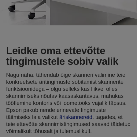
Leidke oma ettevõtte
tingimustele sobiv valik
Nagu näha, tähendab õige skanneri valimine teie
konkreetsete äritingimuste sobitamist skannerite
funktsioonidega – olgu selleks kas liikvel olles
skannimiseks nõutav kaasaskantavus, mahukas
töötlemine kontoris või loometööks vajalik täpsus.
Epson pakub nende erinevate tingimuste
täitmiseks laia valikut
äriskannereid
, tagades, et
teie ettevõtte skannimistingimused saavad täidetud
võimalikult tõhusalt ja tulemuslikult.