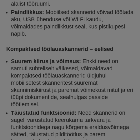
alalist tööruumi.
Paindlikkus:
Mobiilsed skannerid võivad töötada
aku, USB-ühenduse või Wi-Fi kaudu,
võimaldades paindlikkust seal, kus pistikupesi
napib.
Kompaktsed töölauaskannerid – eelised
Suurem kiirus ja võimsus:
Ehkki need on
samuti suhteliselt väikesed, võimaldavad
kompaktsed töölauaskannerid üldjuhul
mobiilsetest skanneritest suuremat
skannimiskiirust ja paremat võimekust mitut ja eri
tüüpi dokumentide, sealhulgas passide
töötlemisel.
Täiustatud funktsioonid:
Need skannerid on
sageli varustatud keerukama tarkvara ja
funktsioonidega nagu kõrgema eraldusvõimega
sätted, täiustatud pilditöötlus ja parem