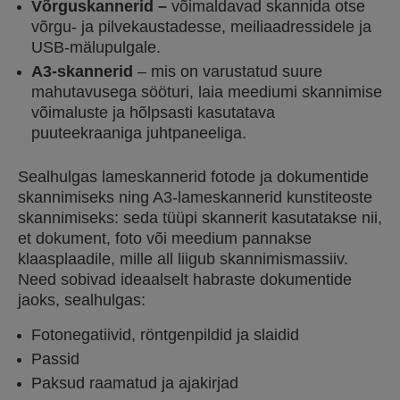
Võrguskannerid –
võimaldavad skannida otse
võrgu- ja pilvekaustadesse, meiliaadressidele ja
USB-mälupulgale.
A3-skannerid
– mis on varustatud suure
mahutavusega sööturi, laia meediumi skannimise
võimaluste ja hõlpsasti kasutatava
puuteekraaniga juhtpaneeliga.
Sealhulgas lameskannerid fotode ja dokumentide
skannimiseks ning A3-lameskannerid kunstiteoste
skannimiseks: seda tüüpi skannerit kasutatakse nii,
et dokument, foto või meedium pannakse
klaasplaadile, mille all liigub skannimismassiiv.
Need sobivad ideaalselt habraste dokumentide
jaoks, sealhulgas:
Fotonegatiivid, röntgenpildid ja slaidid
Passid
Paksud raamatud ja ajakirjad