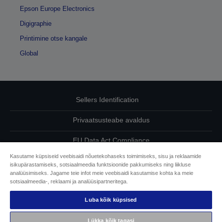
Epson Europe Electronics
Digigraphie
Printimine otse kangale
Global
Sellers Identification
Privaatsusteabe avaldus
EU Data Act Compliance
Kasutame küpsiseid veebisaidi nõuetekohaseks toimimiseks, sisu ja reklaamide
Võtke meiega oma andmete osas ühendust
isikupärastamiseks, sotsiaalmeedia funktsioonide pakkumiseks ning liikluse
analüüsimiseks. Jagame teie infot meie veebisaidi kasutamise kohta ka meie
Cookie Information
sotsiaalmeedia-, reklaami ja analüüsipartneritega.
Luba kõik küpsised
Epsoni pühendumine juurdepääsetavusele
Lükka kõik tagasi