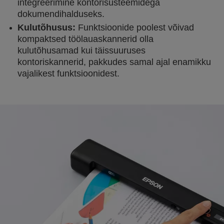
integreerimine kontorisüsteemidega
dokumendihalduseks.
Kulutõhusus:
Funktsioonide poolest võivad
kompaktsed töölauaskannerid olla
kulutõhusamad kui täissuuruses
kontoriskannerid, pakkudes samal ajal enamikku
vajalikest funktsioonidest.