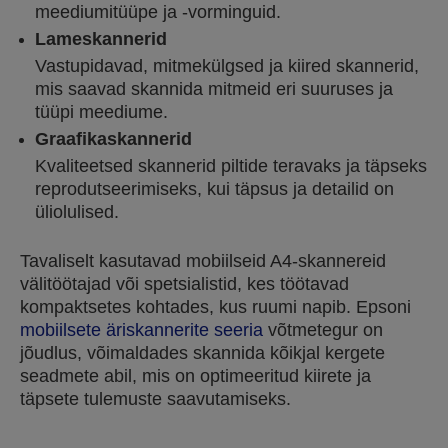
meediumitüüpe ja -vorminguid.
Lameskannerid
Vastupidavad, mitmekülgsed ja kiired skannerid,
mis saavad skannida mitmeid eri suuruses ja
tüüpi meediume.
Graafikaskannerid
Kvaliteetsed skannerid piltide teravaks ja täpseks
reprodutseerimiseks, kui täpsus ja detailid on
üliolulised.
Tavaliselt kasutavad mobiilseid A4-skannereid
välitöötajad või spetsialistid, kes töötavad
kompaktsetes kohtades, kus ruumi napib. Epsoni
mobiilsete äriskannerite seeria
võtmetegur on
jõudlus, võimaldades skannida kõikjal kergete
seadmete abil, mis on optimeeritud kiirete ja
täpsete tulemuste saavutamiseks.