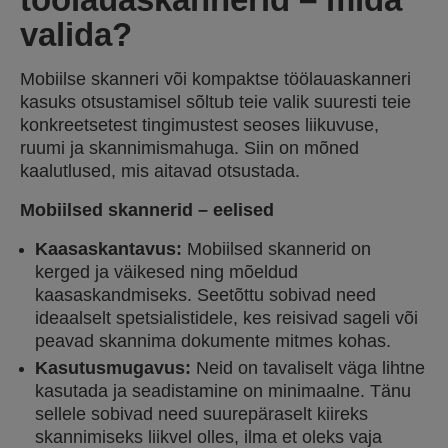
valida?
Mobiilse skanneri või kompaktse töölauaskanneri
kasuks otsustamisel sõltub teie valik suuresti teie
konkreetsetest tingimustest seoses liikuvuse,
ruumi ja skannimismahuga. Siin on mõned
kaalutlused, mis aitavad otsustada.
Mobiilsed skannerid – eelised
Kaasaskantavus:
Mobiilsed skannerid on
kerged ja väikesed ning mõeldud
kaasaskandmiseks. Seetõttu sobivad need
ideaalselt spetsialistidele, kes reisivad sageli või
peavad skannima dokumente mitmes kohas.
Kasutusmugavus:
Neid on tavaliselt väga lihtne
kasutada ja seadistamine on minimaalne. Tänu
sellele sobivad need suurepäraselt kiireks
skannimiseks liikvel olles, ilma et oleks vaja