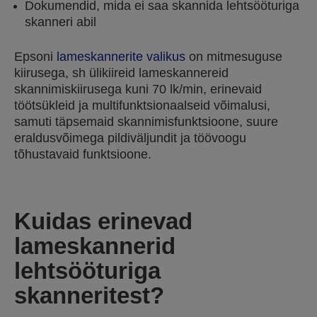
Dokumendid, mida ei saa skannida lehtsööturiga
skanneri abil
Epsoni
lameskannerite valikus
on mitmesuguse
kiirusega, sh ülikiireid lameskannereid
skannimiskiirusega kuni 70 lk/min, erinevaid
töötsükleid ja multifunktsionaalseid võimalusi,
samuti täpsemaid skannimisfunktsioone, suure
eraldusvõimega pildiväljundit ja töövoogu
tõhustavaid funktsioone.
Kuidas erinevad
lameskannerid
lehtsööturiga
skanneritest?