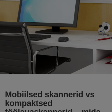
Mobiilsed skannerid vs
kompaktsed
töölauaskannerid – mida