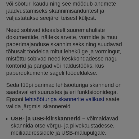
või sööturi kaudu ning see möödub andmete
jäädvustamiseks skannimisanduritest ja
väljastatakse seejärel teisest küljest.
Need sobivad ideaalselt suuremahuliste
dokumentide, näiteks arvete, vormide ja muu
paberimajanduse skannimiseks ning suudavad
tõhusalt töödelda mitut lehekülge ja vormingut,
mistõttu sobivad need keskkondadesse nagu
kontorid ja pangad või haldustööks, kus
paberdokumente sageli töödeldakse.
Seda tüüpi parimad lehtsööturiga skannerid on
saadaval eri suurustes ja eri funktsioonidega.
Epsoni
lehtsööturiga skannerite valikust
saate
valida järgmisi skannereid.
USB- ja USB-kiirskannerid –
võimaldavad
skannida otse võrgu- ja pilvekaustadesse,
meiliaadressidele ja USB-mälupulgale.