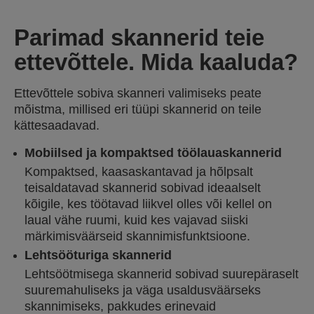
Parimad skannerid teie
ettevõttele. Mida kaaluda?
Ettevõttele sobiva skanneri valimiseks peate
mõistma, millised eri tüüpi skannerid on teile
kättesaadavad.
Mobiilsed ja kompaktsed töölauaskannerid
Kompaktsed, kaasaskantavad ja hõlpsalt
teisaldatavad skannerid sobivad ideaalselt
kõigile, kes töötavad liikvel olles või kellel on
laual vähe ruumi, kuid kes vajavad siiski
märkimisväärseid skannimisfunktsioone.
Lehtsööturiga skannerid
Lehtsöötmisega skannerid sobivad suurepäraselt
suuremahuliseks ja väga usaldusväärseks
skannimiseks, pakkudes erinevaid