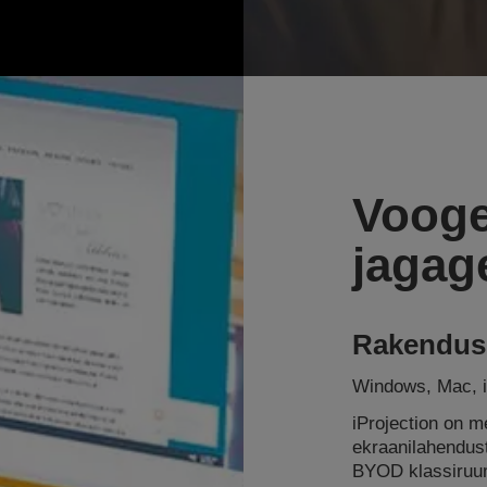
Vooge
jagag
Rakendus 
Windows, Mac, 
iProjection on m
ekraanilahendus
BYOD klassiruum