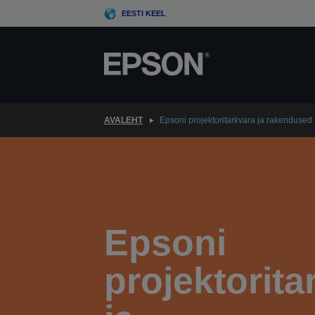
Skip
EESTI KEEL
to
main
content
AVALEHT
Epsoni projektoritarkvara ja rakendused
Epsoni
projektorita