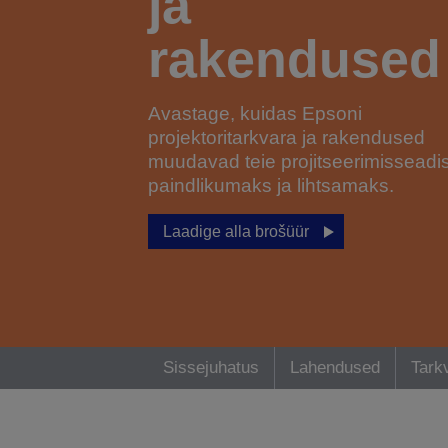
ja
rakendused
Avastage, kuidas Epsoni
projektoritarkvara ja rakendused
muudavad teie projitseerimisseadi
paindlikumaks ja lihtsamaks.
Laadige alla brošüür
Sissejuhatus
Lahendused
Tark