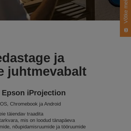
dastage ja
e juhtmevabalt
Epson iProjection
iOS, Chromebook ja Android
eie täiendav traadita
tarkvara, mis on loodud tänapäeva
ide, nõupidamisruumide ja tööruumide