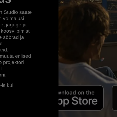
n Studio saate
i võimalusi
ge, jagage ja
 koosviibimist
 sõbrad ja
te
rid,
muuta erilised
 projektori
t
ni.
is kui