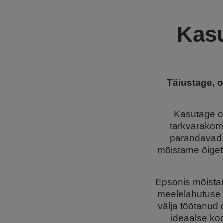
Kas
Täiustage, o
Kasutage om
tarkvarakomp
parandavad t
mõistame õigete
Epsonis mõistam
meelelahutuse 
välja töötanud 
ideaalse kod