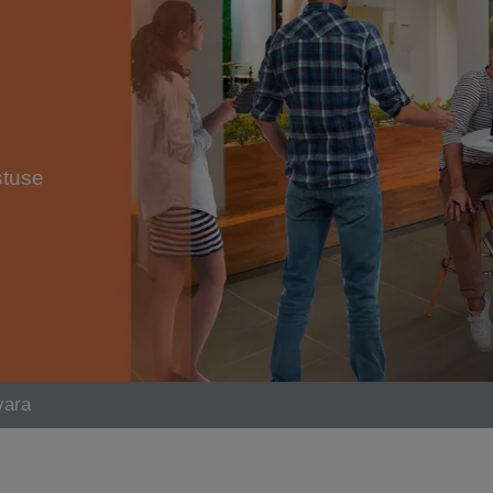
stuse
vara