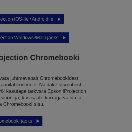
ction iOS-ile / Androidile
ection Windowsi/Maci jaoks
ojection Chromebooki
vata juhtmevabalt Chromebookidest
raanilahendusele. Näidake sisu ühest
õi kasutage tarkvara Epson iProjection
siooniga, kus saate korraga valida ja
ja Chromebooki sisu.
romebooki jaoks