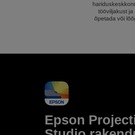
hariduskeskkonn
tööviljakust 
õpetada või lõõ
Epson Project
Studio rakend