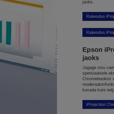
jaoks.
Rakendus iProje
Rakendus iProj
Epson iPr
jaoks
Jagage sisu vae
spetsiaalsele ek
Chromebookist v
moderaatorifunkt
kuvada kuni nel
iProjection Ch