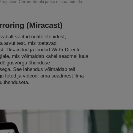
iProjection Chromebooki jaoks ei saa toimida
rroring (Miracast)
abalt valitud nutitelefonidest,
ja arvutitest, mis toetavad
t. Disainitud ja loodud Wi-Fi Directi
giale, mis võimaldab kahel seadmel luua
rdõigusvõrgu ühenduse
sega. See lahendus võimaldab teil
gu fotod ja videod, oma seadmest ilma
guühenduseta.