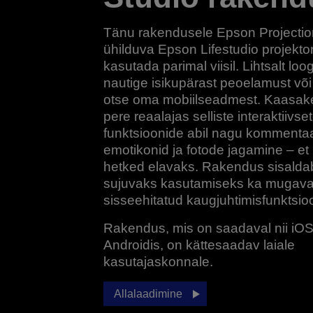
Tänu rakendusele Epson Projectio
ühilduva Epson Lifestudio projektor
kasutada parimal viisil. Lihtsalt loo
nautige isikupärast peoelamust või
otse oma mobiilseadmest. Kaasake
pere reaalajas selliste interaktiivse
funktsioonide abil nagu kommentaa
emotikonid ja fotode jagamine – et 
hetked elavaks. Rakendus sisaldab
sujuvaks kasutamiseks ka mugava
sisseehitatud kaugjuhtimisfunktsioo
Rakendus, mis on saadaval nii iOS-
Androidis, on kättesaadav laiale
kasutajaskonnale.
Allalaadimine