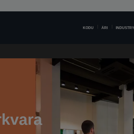
KODU
ÄRI
INDUSTR
rkvara