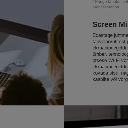
* Pange tähele, et 
moderaatorina
Screen Mi
Edastage juhtmev
tahvelarvutitest 
ekraanipeegeldus
ümber, tehnoloo
otsese Wi-Fi võ
ekraanipeegeldu
kuvada sisu, na
kaablite või võr