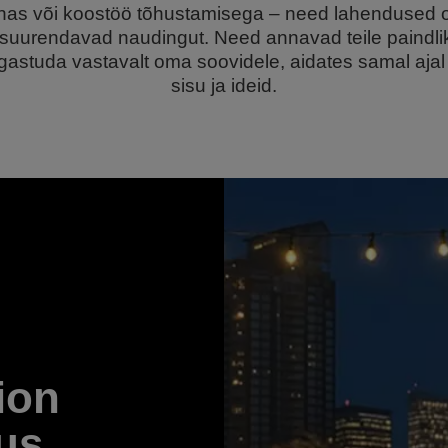
as või koostöö tõhustamisega – need lahendused o
ja suurendavad naudingut. Need annavad teile paindli
gastuda vastavalt oma soovidele, aidates samal ajal
sisu ja ideid.
ion
us