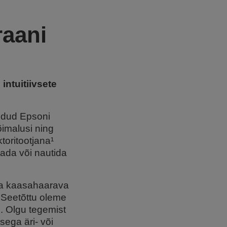
aani
intuitiivsete
eldud Epsoni
õimalusi ning
toritootjana¹
tada või nautida
.
 ja kaasahaarava
 Seetõttu oleme
u. Olgu tegemist
sega äri- või