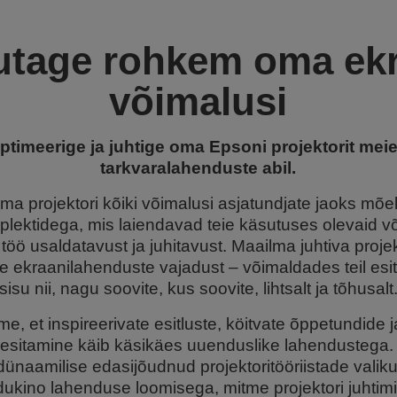
utage rohkem oma ekr
võimalusi
ptimeerige ja juhtige oma Epsoni projektorit meie 
tarkvaralahenduste abil.
a projektori kõiki võimalusi asjatundjate jaoks mõ
lektidega, mis laiendavad teie käsutuses olevaid v
öö usaldatavust ja juhitavust. Maailma juhtiva projek
 ekraanilahenduste vajadust – võimaldades teil esi
sisu nii, nagu soovite, kus soovite, lihtsalt ja tõhusalt
e, et inspireerivate esitluste, köitvate õppetundide
esitamine käib käsikäes uuenduslike lahendustega.
dünaamilise edasijõudnud projektoritööriistade valik
ukino lahenduse loomisega, mitme projektori juhtimi