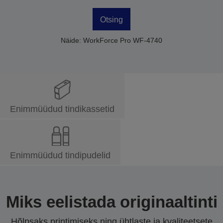
Otsing
Näide: WorkForce Pro WF-4740
Enimmüüdud tindikassetid
Enimmüüdud tindipudelid
Miks eelistada originaaltinti
Hõlpsaks printimiseks ning ühtlaste ja kvaliteetsete