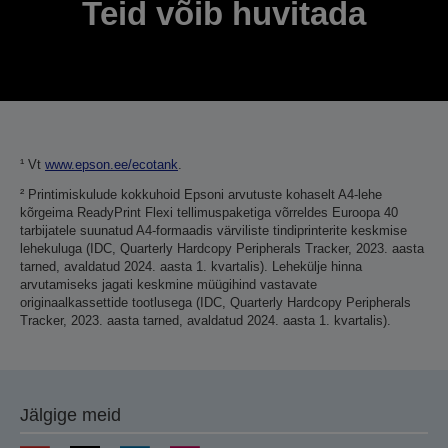
Teid võib huvitada
¹ Vt
www.epson.ee/ecotank
.
² Printimiskulude kokkuhoid Epsoni arvutuste kohaselt A4-lehe
kõrgeima ReadyPrint Flexi tellimuspaketiga võrreldes Euroopa 40
tarbijatele suunatud A4-formaadis värviliste tindiprinterite keskmise
lehekuluga (IDC, Quarterly Hardcopy Peripherals Tracker, 2023. aasta
tarned, avaldatud 2024. aasta 1. kvartalis). Lehekülje hinna
arvutamiseks jagati keskmine müügihind vastavate
originaalkassettide tootlusega (IDC, Quarterly Hardcopy Peripherals
Tracker, 2023. aasta tarned, avaldatud 2024. aasta 1. kvartalis).
Jälgige meid