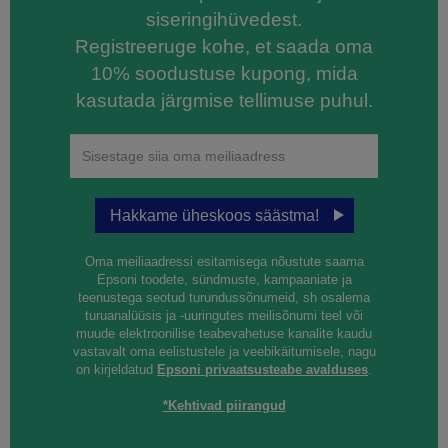
siseringihüvedest.
Registreeruge kohe, et saada oma
10% soodustuse kupong, mida
kasutada järgmise tellimuse puhul.
Hakkame üheskoos säästma!
Oma meiliaadressi esitamisega nõustute saama
Epsoni toodete, sündmuste, kampaaniate ja
teenustega seotud turundussõnumeid, sh osalema
turuanalüüsis ja -uuringutes meilisõnumi teel või
muude elektroonilise teabevahetuse kanalite kaudu
vastavalt oma eelistustele ja veebikäitumisele, nagu
on kirjeldatud
Epsoni privaatsusteabe avalduses
.
*Kehtivad piirangud