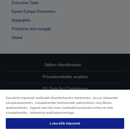
Executive Team
Epson Europe Electronics
Digigraphie
Printimine otse kangale
Global
Sellers Identification
Privaatsusteabe avaldus
EU Data Act Compliance
Kasutame küpsiseid veebisaidi nõuetekohaseks toimimiseks, sisu ja reklaamide
Võtke meiega oma andmete osas ühendust
isikupärastamiseks, sotsiaalmeedia funktsioonide pakkumiseks ning liikluse
analüüsimiseks. Jagame teie infot meie veebisaidi kasutamise kohta ka meie
Cookie Information
sotsiaalmeedia-, reklaami ja analüüsipartneritega.
Luba kõik küpsised
Epsoni pühendumine juurdepääsetavusele