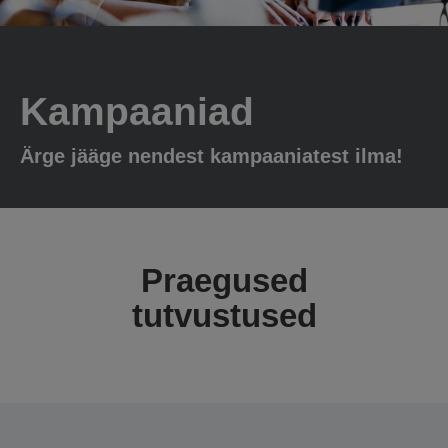
Kampaaniad
Ärge jääge nendest kampaaniatest ilma!
Praegused
tutvustused