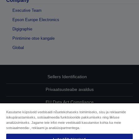
Company
Executive Team
Epson Europe Electronics
Digigraphie
Printimine otse kangale
Global
Sellers Identification
Privaatsusteabe avaldus
EU Data Act Compliance
Kasutame küpsiseid veebisaidi nõuetekohaseks toimimiseks, sisu ja reklaamide
Võtke meiega oma andmete osas ühendust
isikupärastamiseks, sotsiaalmeedia funktsioonide pakkumiseks ning liikluse
analüüsimiseks. Jagame teie infot meie veebisaidi kasutamise kohta ka meie
Cookie Information
sotsiaalmeedia-, reklaami ja analüüsipartneritega.