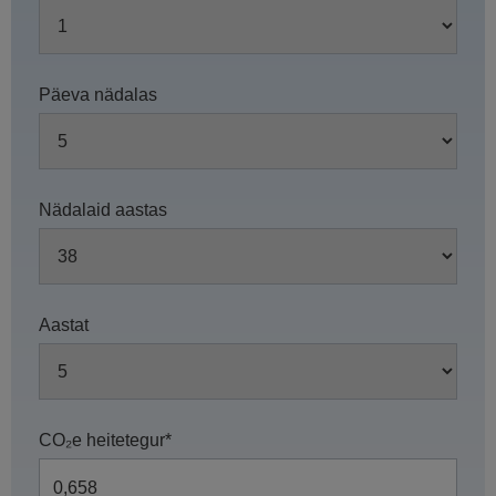
Päeva nädalas
Nädalaid aastas
Aastat
CO₂e heitetegur*