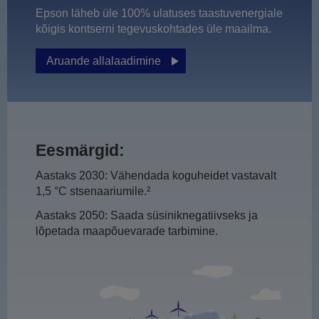
Epson läheb üle 100% ulatuses taastuvenergiale
kõigis kontserni tegevuskohtades üle maailma.
Aruande allalaadimine
Eesmärgid:
Aastaks 2030: Vähendada koguheidet vastavalt
1,5 °C stsenaariumile.²
Aastaks 2050: Saada süsiniknegatiivseks ja
lõpetada maapõuevarade tarbimine.