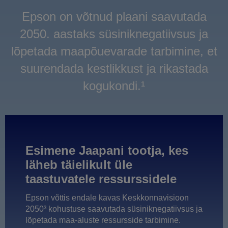
Epson on võtnud plaani saavutada
2050. aastaks süsiniknegatiivsus ja
lõpetada maapõuevarade tarbimine, et
suurendada kestlikkust ja rikastada
kogukondi.¹
Esimene Jaapani tootja, kes
läheb täielikult üle
taastuvatele ressurssidele
Epson võttis endale kavas Keskkonnavisioon
2050³ kohustuse saavutada süsiniknegatiivsus ja
lõpetada maa-aluste ressursside tarbimine.