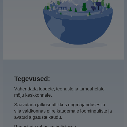
Tegevused:
Vähendada toodete, teenuste ja tarneahelate
mõju keskkonnale.
Saavutada jätkusuutlikkus ringmajanduses ja
viia valdkonnas piire kaugemale loominguliste ja
avatud algatuste kaudu.
Panustada rahvusvahelistesse