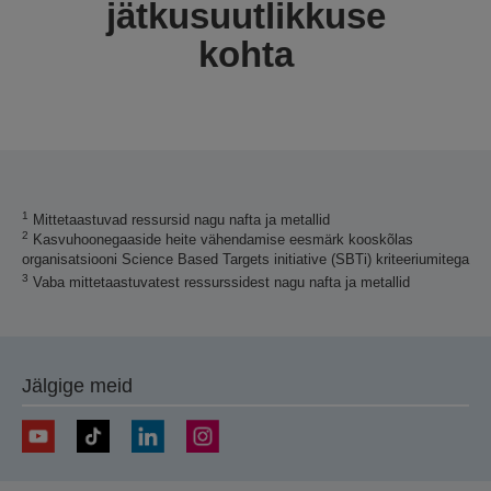
jätkusuutlikkuse
kohta
1
Mittetaastuvad ressursid nagu nafta ja metallid
2
Kasvuhoonegaaside heite vähendamise eesmärk kooskõlas
organisatsiooni Science Based Targets initiative (SBTi) kriteeriumitega
3
Vaba mittetaastuvatest ressurssidest nagu nafta ja metallid
Jälgige meid