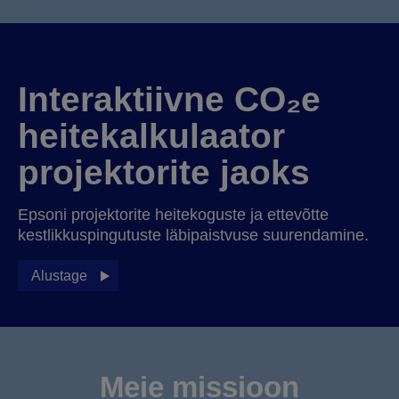
Interaktiivne CO₂e
heitekalkulaator
projektorite jaoks
Epsoni projektorite heitekoguste ja ettevõtte
kestlikkuspingutuste läbipaistvuse suurendamine.
Alustage
Meie missioon