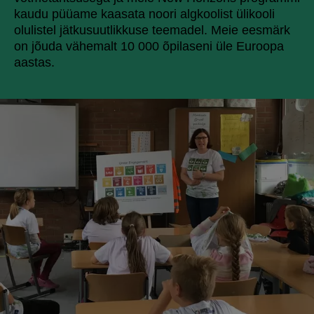
kaudu püüame kaasata noori algkoolist ülikooli
olulistel jätkusuutlikkuse teemadel. Meie eesmärk
on jõuda vähemalt 10 000 õpilaseni üle Euroopa
aastas.