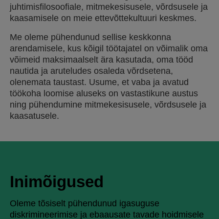
juhtimisfilosoofiale, mitmekesisusele, võrdsusele ja
kaasamisele on meie ettevõttekultuuri keskmes.
Me oleme pühendunud sellise keskkonna
arendamisele, kus kõigil töötajatel on võimalik oma
võimeid maksimaalselt ära kasutada, oma tööd
nautida ja aruteludes osaleda võrdsetena,
olenemata taustast. Usume, et vaba ja avatud
töökoha loomise aluseks on vastastikune austus
ning pühendumine mitmekesisusele, võrdsusele ja
kaasatusele.
Inimõigused
Oleme tõsiselt pühendunud igasuguse
diskrimineerimise ja ebaausate tavade hoidmisele