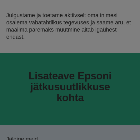
Julgustame ja toetame aktiivselt oma inimesi
osalema vabatahtlikus tegevuses ja saame aru, et
maailma paremaks muutmine aitab igaühest
endast.
Lisateave Epsoni
jätkusuutlikkuse
kohta
Jälgige meid