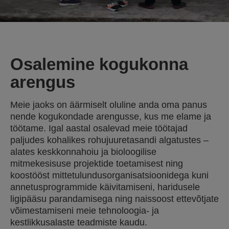
Osalemine kogukonna
arengus
Meie jaoks on äärmiselt oluline anda oma panus
nende kogukondade arengusse, kus me elame ja
töötame. Igal aastal osalevad meie töötajad
paljudes kohalikes rohujuuretasandi algatustes –
alates keskkonnahoiu ja bioloogilise
mitmekesisuse projektide toetamisest ning
koostööst mittetulundusorganisatsioonidega kuni
annetusprogrammide käivitamiseni, haridusele
ligipääsu parandamisega ning naissoost ettevõtjate
võimestamiseni meie tehnoloogia- ja
kestlikkusalaste teadmiste kaudu.