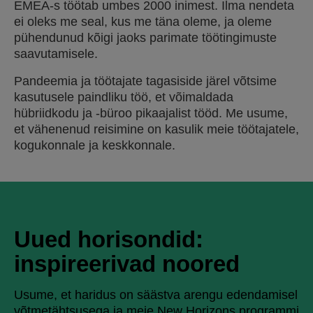
EMEA-s töötab umbes 2000 inimest. Ilma nendeta
ei oleks me seal, kus me täna oleme, ja oleme
pühendunud kõigi jaoks parimate töötingimuste
saavutamisele.
Pandeemia ja töötajate tagasiside järel võtsime
kasutusele paindliku töö, et võimaldada
hübriidkodu ja -büroo pikaajalist tööd. Me usume,
et vähenenud reisimine on kasulik meie töötajatele,
kogukonnale ja keskkonnale.
Uued horisondid:
inspireerivad noored
Usume, et haridus on säästva arengu edendamisel
võtmetähtsusega ja meie New Horizons programmi