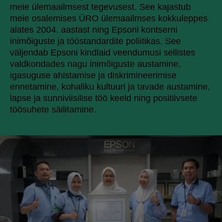
meie ülemaailmsest tegevusest. See kajastub
meie osalemises ÜRO ülemaailmses kokkuleppes
alates 2004. aastast ning Epsoni kontserni
inimõiguste ja tööstandardite poliitikas. See
väljendab Epsoni kindlaid veendumusi sellistes
valdkondades nagu inimõiguste austamine,
igasuguse ahistamise ja diskrimineerimise
ennetamine, kohaliku kultuuri ja tavade austamine,
lapse ja sunniviisilise töö keeld ning positiivsete
töösuhete säilitamine.