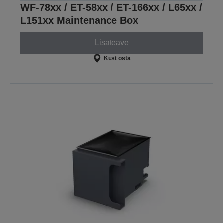
WF-78xx / ET-58xx / ET-166xx / L65xx /
L151xx Maintenance Box
Lisateave
Kust osta