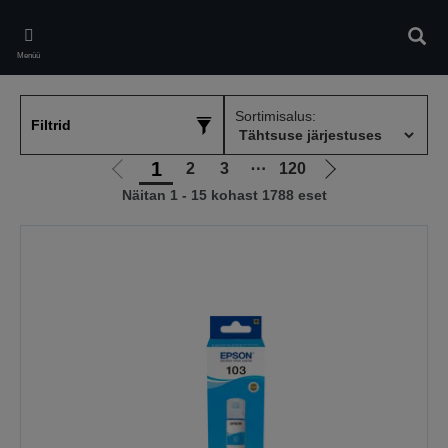
Skip
to
Otsin
main
Menüü
content
Sortimisalus:
Filtrid
1
2
3
⋯
120
Liigu
Liigu
Näitan 1 - 15 kohast 1788 eset
eelmisele
järgmisele
lehele
lehele