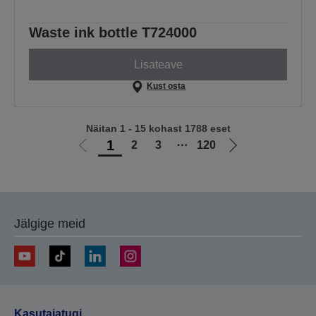
Waste ink bottle T724000
Lisateave
Kust osta
Näitan 1 - 15 kohast 1788 eset
1
2
3
⋯
120
Liigu
Liigu
eelmisele
järgmisele
lehele
lehele
Jälgige meid
Kasutajatugi