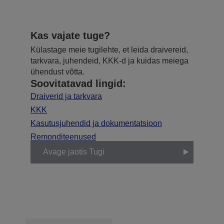
Kas vajate tuge?
Külastage meie tugilehte, et leida draivereid,
tarkvara, juhendeid, KKK-d ja kuidas meiega
ühendust võtta.
Soovitatavad lingid:
Draiverid ja tarkvara
KKK
Kasutusjuhendid ja dokumentatsioon
Remonditeenused
Avage jaotis Tugi