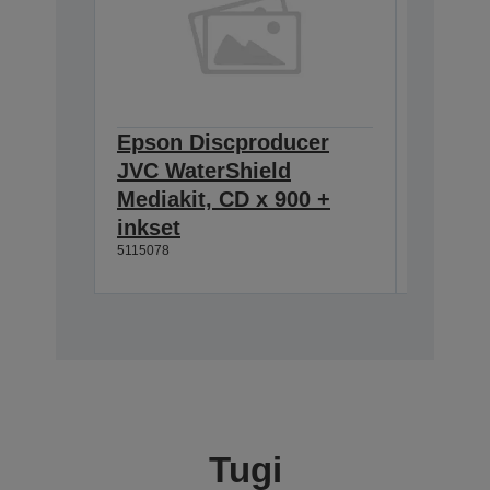
Epson Discproducer
Epson 
JVC WaterShield
JVC Wa
Mediakit, CD x 900 +
Mediak
inkset
inkset
5115078
5115079
Tugi