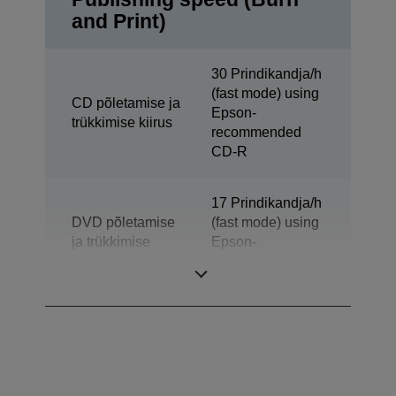
and Print)
30 Prindikandja/h
(fast mode) using
CD põletamise ja
Epson-
trükkimise kiirus
recommended
CD-R
17 Prindikandja/h
DVD põletamise
(fast mode) using
ja trükkimise
Epson-
kiirus
recommended
DVD-R