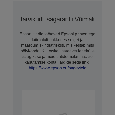
Tarvikud
Lisagarantii Võimalused C
Epsoni tindid töötavad Epsoni printeritega
laitmatult pakkudes selget ja
määrdumiskindlat teksti, mis kestab mitu
põlvkonda. Kui otsite lisateavet lehekülje
saagikuse ja meie tintide maksimaalse
kasutamise kohta, järgige seda linki:
https://www.epson.eu/pageyield