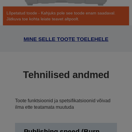
Lõpetatud toode - Kahjuks pole see toode enam saadaval.
Jätkuva toe kohta leiate teavet altpoolt.
MINE SELLE TOOTE TOELEHELE
Tehnilised andmed
Toote funktsioonid ja spetsifikatsioonid võivad
ilma ette teatamata muutuda
Publishing speed (Burn