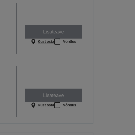
Lisateave
Kust osta
Võrdlus
Lisateave
Kust osta
Võrdlus