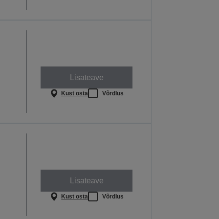
Lisateave
Kust osta
Võrdlus
Lisateave
Kust osta
Võrdlus