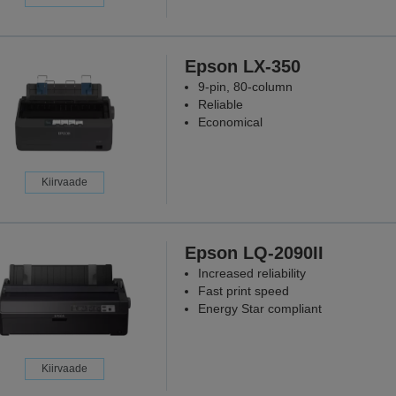
Epson LX-350
9-pin, 80-column
Reliable
Economical
Kiirvaade
Epson LQ-2090II
Increased reliability
Fast print speed
Energy Star compliant
Kiirvaade