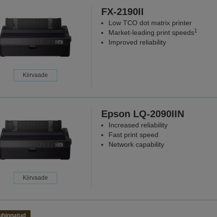
FX-2190II
Low TCO dot matrix printer
1
Market-leading print speeds
Improved reliability
Kiirvaade
Epson LQ-2090IIN
Increased reliability
Fast print speed
Network capability
Kiirvaade
uhinnatud