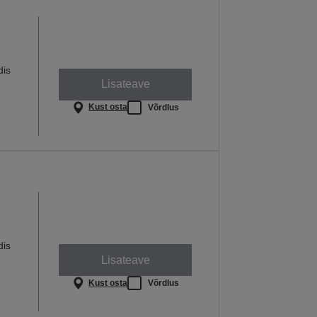
dis
Lisateave
Kust osta
Võrdlus
dis
Lisateave
Kust osta
Võrdlus