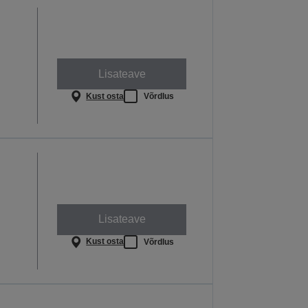
Lisateave
Kust osta
Võrdlus
Lisateave
Kust osta
Võrdlus