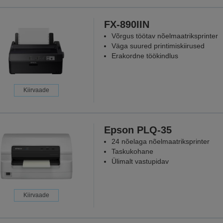
FX-890IIN
Võrgus töötav nõelmaatriksprinter
Väga suured printimiskiirused
Erakordne töökindlus
Kiirvaade
Epson PLQ-35
24 nõelaga nõelmaatriksprinter
Taskukohane
Ülimalt vastupidav
Kiirvaade