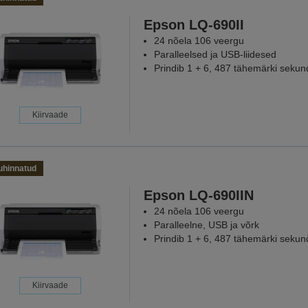
Epson LQ-690II
24 nõela 106 veergu
Paralleelsed ja USB-liidesed
Prindib 1 + 6, 487 tähemärki sekun
Kiirvaade
uhinnatud
Epson LQ-690IIN
24 nõela 106 veergu
Paralleelne, USB ja võrk
Prindib 1 + 6, 487 tähemärki sekun
Kiirvaade