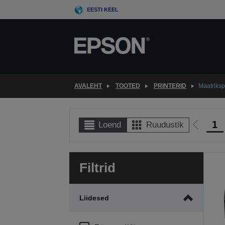
Skip
EESTI KEEL
to
main
content
AVALEHT
TOOTED
PRINTERID
Maatriksp
1
Loend
Ruudustik
Liigu
eelmise
lehele
Filtrid
Liidesed