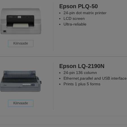
Epson PLQ-50
24-pin dot matrix printer
LCD screen
Ultra-reliable
Kiirvaade
Epson LQ-2190N
24-pin 136 column
Ethernet,parallel and USB interface
Prints 1 plus 5 forms
Kiirvaade