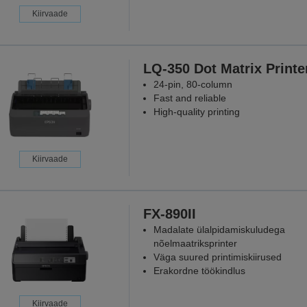
Kiirvaade
LQ-350 Dot Matrix Printe
24-pin, 80-column
Fast and reliable
High-quality printing
Kiirvaade
FX-890II
Madalate ülalpidamiskuludega
nõelmaatriksprinter
Väga suured printimiskiirused
Erakordne töökindlus
Kiirvaade