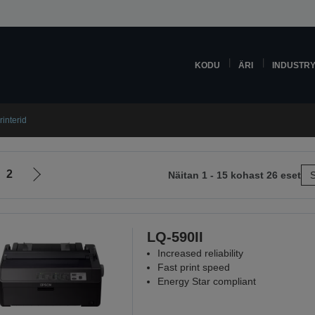
KODU
ÄRI
INDUSTR
rinterid
2
Näitan 1 - 15 kohast 26 eset
S
Liigu
le
järgmisele
lehele
LQ-590II
Increased reliability
Fast print speed
Energy Star compliant