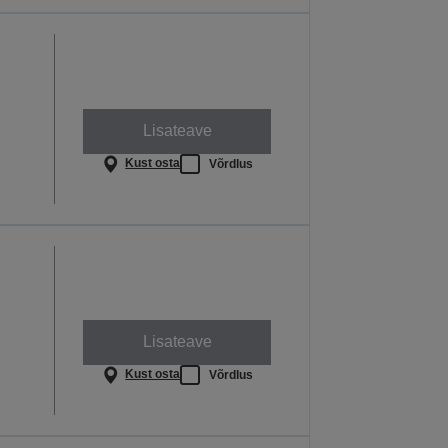
Lisateave
Kust osta
Võrdlus
Lisateave
Kust osta
Võrdlus