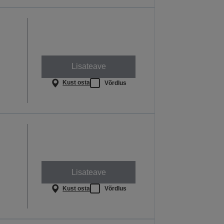
Lisateave
Kust osta
Võrdlus
Lisateave
Kust osta
Võrdlus