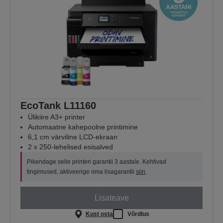
EcoTank L11160
Ülikiire A3+ printer
Automaatne kahepoolne printimine
6,1 cm värviline LCD-ekraan
2 x 250-lehelised esisalved
Pikendage selle printeri garantii 3 aastale. Kehtivad
tingimused, aktiveerige oma lisagarantii
siin
.
Lisateave
Kust osta
Võrdlus