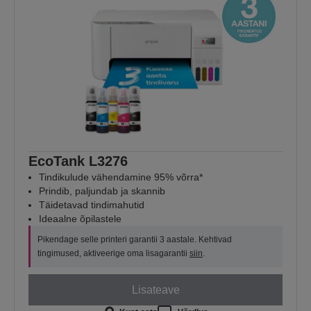
EcoTank L3276
Tindikulude vähendamine 95% võrra*
Prindib, paljundab ja skannib
Täidetavad tindimahutid
Ideaalne õpilastele
Pikendage selle printeri garantii 3 aastale. Kehtivad
tingimused, aktiveerige oma lisagarantii
siin
.
Lisateave