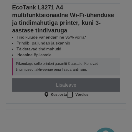
EcoTank L3271 A4
multifunktsionaalne Wi-Fi-ühenduse
ja tindimahutiga printer, kuni 3-
aastase tindivaruga
Tindikulude vähendamine 95% võrra*
Prindib, paljundab ja skannib
Täidetavad tindimahutid
Ideaalne õpilastele
Pikendage selle printeri garantii 3 aastale. Kehtivad
tingimused, aktiveerige oma lisagarantii
siin
.
Lisateave
Kust osta
Võrdlus