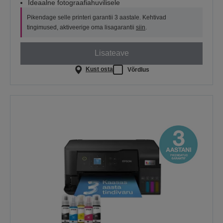
Ideaalne fotograafiahuvilisele
Pikendage selle printeri garantii 3 aastale. Kehtivad
tingimused, aktiveerige oma lisagarantii
siin
.
Lisateave
Kust osta
Võrdlus