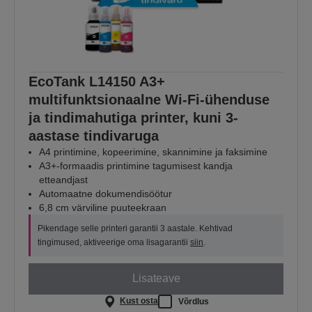
EcoTank L14150 A3+
multifunktsionaalne Wi-Fi-ühenduse
ja tindimahutiga printer, kuni 3-
aastase tindivaruga
A4 printimine, kopeerimine, skannimine ja faksimine
A3+-formaadis printimine tagumisest kandja
etteandjast
Automaatne dokumendisöötur
6,8 cm värviline puuteekraan
Pikendage selle printeri garantii 3 aastale. Kehtivad
tingimused, aktiveerige oma lisagarantii
siin
.
Lisateave
Kust osta
Võrdlus