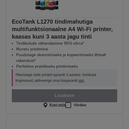
EcoTank L1270 tindimahutiga
multifunktsionaalne A4 Wi-Fi printer,
kaasas kuni 3 aasta jagu tinti
Tindikulude vähendamine 95% võrra*
Muretu printimine
Puudutage skannimiseks ja kopeerimiseks lihtsalt
rakendust*
Perfektne praktiliseks printimiseks
Pikendage selle printeri garantii 3 aastale. Kehtivad
tingimused, aktiveerige oma lisagarantii
siin
.
Lisateave
Kust osta
Võrdlus