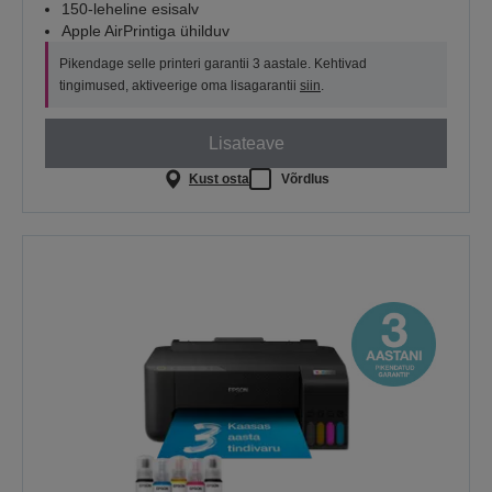
150-leheline esisalv
Apple AirPrintiga ühilduv
Pikendage selle printeri garantii 3 aastale. Kehtivad
tingimused, aktiveerige oma lisagarantii
siin
.
Lisateave
Kust osta
Võrdlus