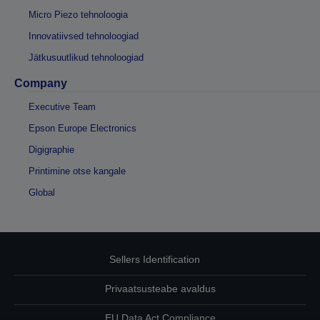
Micro Piezo tehnoloogia
Innovatiivsed tehnoloogiad
Jätkusuutlikud tehnoloogiad
Company
Executive Team
Epson Europe Electronics
Digigraphie
Printimine otse kangale
Global
Sellers Identification
Privaatsusteabe avaldus
EU Data Act Compliance