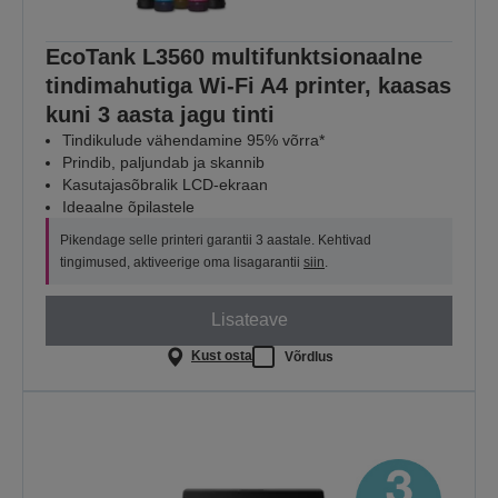
EcoTank L3560 multifunktsionaalne
tindimahutiga Wi-Fi A4 printer, kaasas
kuni 3 aasta jagu tinti
Tindikulude vähendamine 95% võrra*
Prindib, paljundab ja skannib
Kasutajasõbralik LCD-ekraan
Ideaalne õpilastele
Pikendage selle printeri garantii 3 aastale. Kehtivad
tingimused, aktiveerige oma lisagarantii
siin
.
Lisateave
Kust osta
Võrdlus