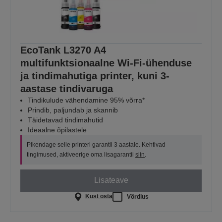
EcoTank L3270 A4
multifunktsionaalne Wi-Fi-ühenduse
ja tindimahutiga printer, kuni 3-
aastase tindivaruga
Tindikulude vähendamine 95% võrra*
Prindib, paljundab ja skannib
Täidetavad tindimahutid
Ideaalne õpilastele
Pikendage selle printeri garantii 3 aastale. Kehtivad
tingimused, aktiveerige oma lisagarantii
siin
.
Lisateave
Kust osta
Võrdlus