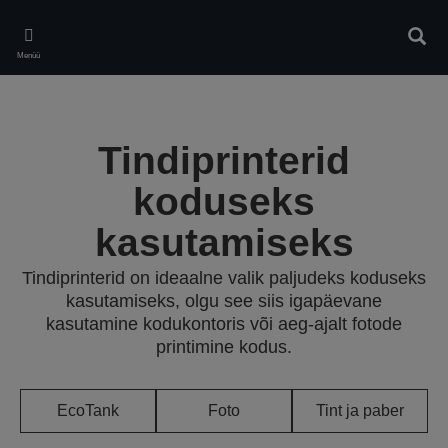
Skip
to
Otsin
main
Menüü
content
Tindiprinterid
koduseks
kasutamiseks
Tindiprinterid on ideaalne valik paljudeks koduseks
kasutamiseks, olgu see siis igapäevane
kasutamine kodukontoris või aeg-ajalt fotode
printimine kodus.
EcoTank
Foto
Tint ja paber