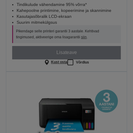
Tindikulude vähendamine 95% võrra*
Kahepoolne printimine, kopeerimine ja skannimine
Kasutajasõbralik LCD-ekraan
Suurim mitmekülgsus
Pikendage selle printeri garantii 3 aastale. Kehtivad
tingimused, aktiveerige oma lisagarantii
siin
.
Lisateave
Kust osta
Võrdlus