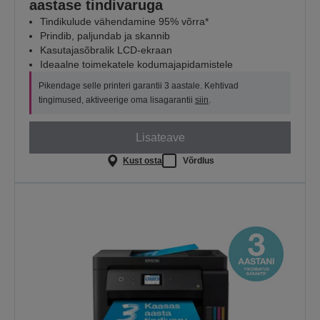
aastase tindivaruga
Tindikulude vähendamine 95% võrra*
Prindib, paljundab ja skannib
Kasutajasõbralik LCD-ekraan
Ideaalne toimekatele kodumajapidamistele
Pikendage selle printeri garantii 3 aastale. Kehtivad
tingimused, aktiveerige oma lisagarantii
siin
.
Lisateave
Kust osta
Võrdlus