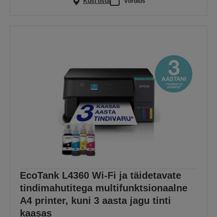
Kust osta
Võrdlus
EcoTank L4360 Wi-Fi ja täidetavate
tindimahutitega multifunktsionaalne
A4 printer, kuni 3 aasta jagu tinti
kaasas