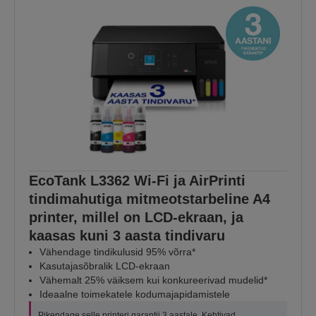
EcoTank L3362 Wi-Fi ja AirPrinti
tindimahutiga mitmeotstarbeline A4
printer, millel on LCD-ekraan, ja
kaasas kuni 3 aasta tindivaru
Vähendage tindikulusid 95% võrra*
Kasutajasõbralik LCD-ekraan
Vähemalt 25% väiksem kui konkureerivad mudelid*
Ideaalne toimekatele kodumajapidamistele
Pikendage selle printeri garantii 3 aastale. Kehtivad