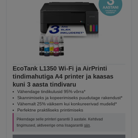
EcoTank L1350 Wi-Fi ja AirPrinti
tindimahutiga A4 printer ja kaasas
kuni 3 aasta tindivaru
Vähendage tindikulusid 95% võrra*
Skannimiseks ja kopeerimiseks puudutage rakendust*
Vähemalt 25% väiksem kui konkureerivad mudelid*
Perfektne praktiliseks printimiseks
Pikendage selle printeri garantii 3 aastale. Kehtivad
tingimused, aktiveerige oma lisagarantii
siin
.