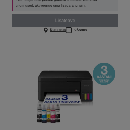
tingimused, aktiveerige oma lisagarantii
siin
.
Lisateave
Kust osta
Võrdlus