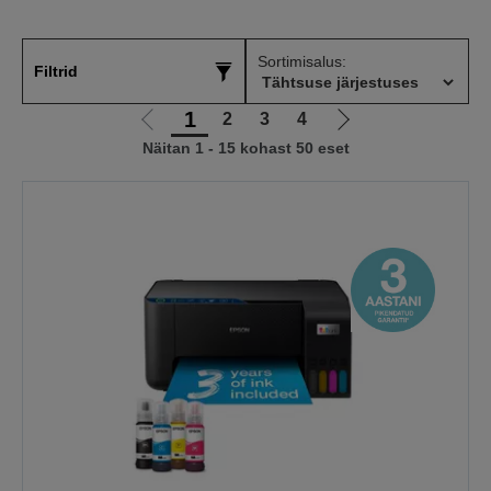
Sortimisalus:
Filtrid
1
2
3
4
Liigu
Liigu
Näitan 1 - 15 kohast 50 eset
eelmisele
järgmisele
lehele
lehele