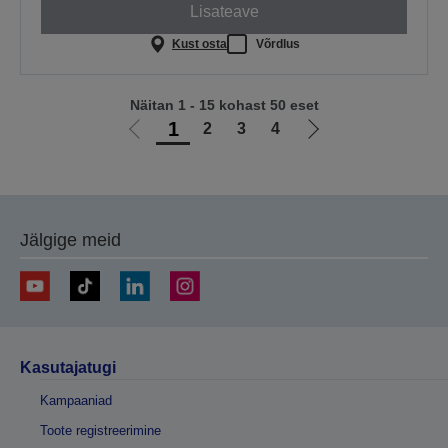
Lisateave
Kust osta
Võrdlus
Näitan 1 - 15 kohast 50 eset
1
2
3
4
Liigu
Liigu
eelmisele
järgmisele
lehele
lehele
Jälgige meid
Kasutajatugi
Kampaaniad
Toote registreerimine