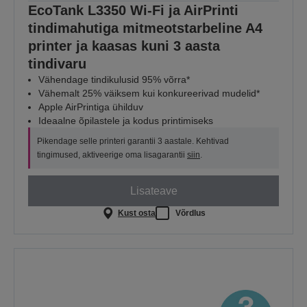
EcoTank L3350 Wi-Fi ja AirPrinti
tindimahutiga mitmeotstarbeline A4
printer ja kaasas kuni 3 aasta
tindivaru
Vähendage tindikulusid 95% võrra*
Vähemalt 25% väiksem kui konkureerivad mudelid*
Apple AirPrintiga ühilduv
Ideaalne õpilastele ja kodus printimiseks
Pikendage selle printeri garantii 3 aastale. Kehtivad
tingimused, aktiveerige oma lisagarantii
siin
.
Lisateave
Kust osta
Võrdlus