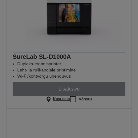
SureLab SL-D1000A
Dupleks-tootmisprinter
Leht- ja rullkandjale printimine
Wi-Fi/kohtvõrgu ühenduvus
Lisateave
Kust osta
Võrdlus