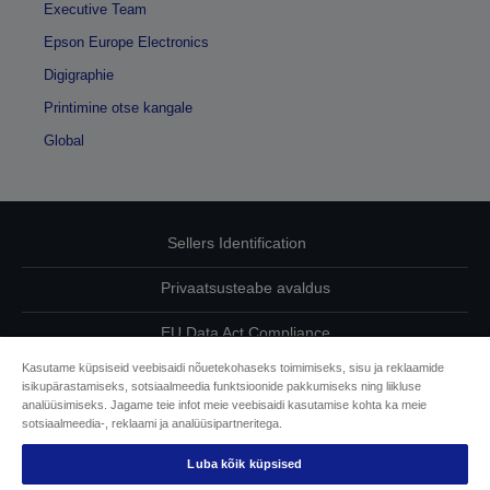
Executive Team
Epson Europe Electronics
Digigraphie
Printimine otse kangale
Global
Sellers Identification
Privaatsusteabe avaldus
EU Data Act Compliance
Kasutame küpsiseid veebisaidi nõuetekohaseks toimimiseks, sisu ja reklaamide
Võtke meiega oma andmete osas ühendust
isikupärastamiseks, sotsiaalmeedia funktsioonide pakkumiseks ning liikluse
analüüsimiseks. Jagame teie infot meie veebisaidi kasutamise kohta ka meie
Cookie Information
sotsiaalmeedia-, reklaami ja analüüsipartneritega.
Luba kõik küpsised
Epsoni pühendumine juurdepääsetavusele