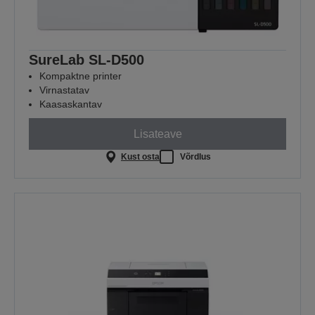
SureLab SL-D500
Kompaktne printer
Virnastatav
Kaasaskantav
Lisateave
Kust osta
Võrdlus