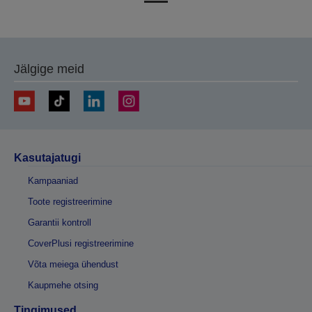
eelmisele
järgmisele
lehele
lehele
Jälgige meid
Kasutajatugi
Kampaaniad
Toote registreerimine
Garantii kontroll
CoverPlusi registreerimine
Võta meiega ühendust
Kaupmehe otsing
Tingimused