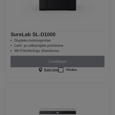
SureLab SL-D1000
Dupleks-tootmisprinter
Leht- ja rullkandjale printimine
Wi-Fi/kohtvõrgu ühenduvus
Lisateave
Kust osta
Võrdlus