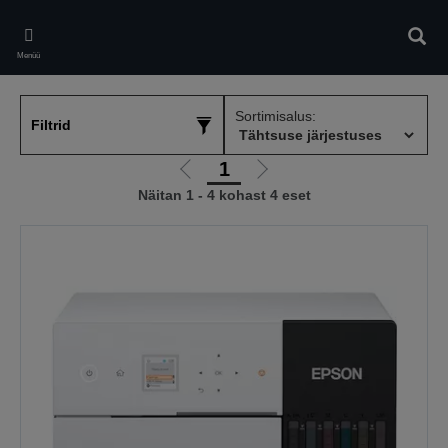
Skip
to
Otsin
main
Menüü
content
Sortimisalus:
Filtrid
1
Liigu
Liigu
Näitan 1 - 4 kohast 4 eset
eelmisele
järgmisele
lehele
lehele