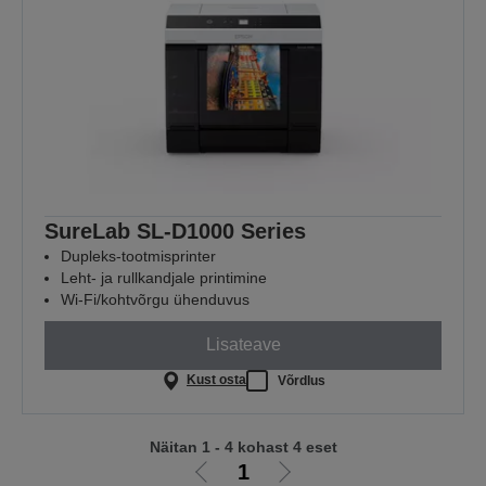
SureLab SL-D1000 Series
Dupleks-tootmisprinter
Leht- ja rullkandjale printimine
Wi-Fi/kohtvõrgu ühenduvus
Lisateave
Kust osta
Võrdlus
Näitan 1 - 4 kohast 4 eset
1
Liigu
Liigu