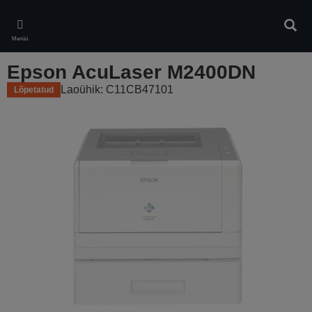
Skip
to
Otsin
main
Menüü
content
Epson AcuLaser M2400DN
Laoühik: C11CB47101
Lõpetatud