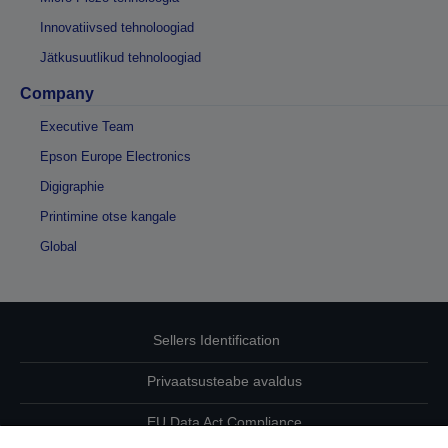
Innovatiivsed tehnoloogiad
Jätkusuutlikud tehnoloogiad
Company
Executive Team
Epson Europe Electronics
Digigraphie
Printimine otse kangale
Global
Sellers Identification
Privaatsusteabe avaldus
EU Data Act Compliance