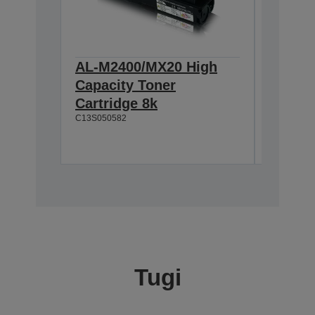
AL-M2400/MX20 High
AL-M2
Capacity Toner
Unit 1
C13S0512
Cartridge 8k
C13S050582
Tugi