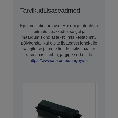
Tarvikud
Lisaseadmed
Epsoni tindid töötavad Epsoni printeritega
laitmatult pakkudes selget ja
määrdumiskindlat teksti, mis kestab mitu
põlvkonda. Kui otsite lisateavet lehekülje
saagikuse ja meie tintide maksimaalse
kasutamise kohta, järgige seda linki:
https://www.epson.eu/pageyield