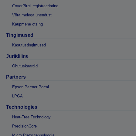
CoverPlusi registreerimine
Võta meiega ühendust
Kaupmehe otsing
Tingimused
Kasutustingimused
Juriidiline
Ohutuskaardid
Partners
Epson Partner Portal
LPGA
Technologies
Heat-Free Technology
PrecisionCore
Micro Piezo tehnoloogia