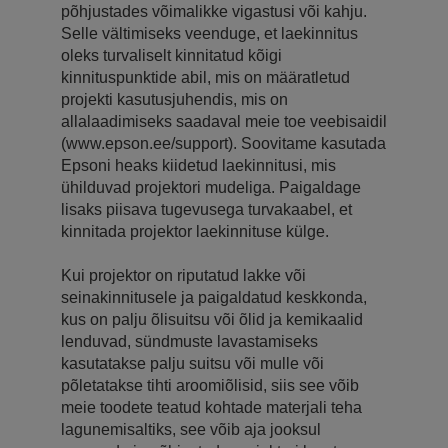
põhjustades võimalikke vigastusi või kahju.
Selle vältimiseks veenduge, et laekinnitus
oleks turvaliselt kinnitatud kõigi
kinnituspunktide abil, mis on määratletud
projekti kasutusjuhendis, mis on
allalaadimiseks saadaval meie toe veebisaidil
(www.epson.ee/support). Soovitame kasutada
Epsoni heaks kiidetud laekinnitusi, mis
ühilduvad projektori mudeliga. Paigaldage
lisaks piisava tugevusega turvakaabel, et
kinnitada projektor laekinnituse külge.
Kui projektor on riputatud lakke või
seinakinnitusele ja paigaldatud keskkonda,
kus on palju õlisuitsu või õlid ja kemikaalid
lenduvad, sündmuste lavastamiseks
kasutatakse palju suitsu või mulle või
põletatakse tihti aroomiõlisid, siis see võib
meie toodete teatud kohtade materjali teha
lagunemisaltiks, see võib aja jooksul