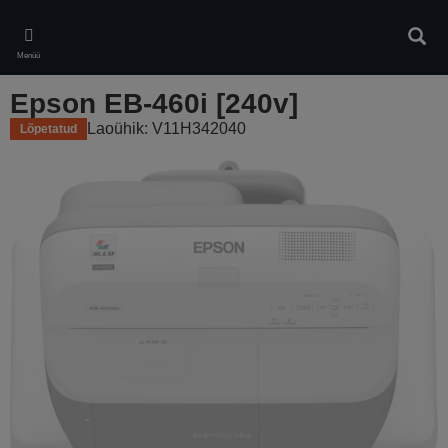
Skip
to
Otsin
main
Menüü
content
Epson EB-460i [240v]
Laoühik: V11H342040
Lõpetatud