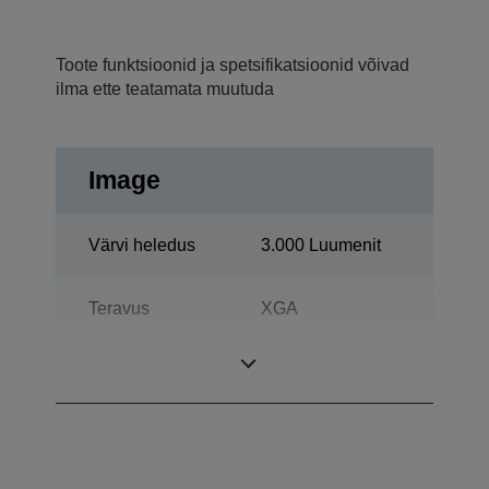
Toote funktsioonid ja spetsifikatsioonid võivad
ilma ette teatamata muutuda
Image
Värvi heledus
3.000 Luumenit
Teravus
XGA
Kontrast
2.000 : 1