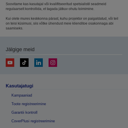
Soovitame kas kasutajal või kvalifitseeritud spetsialistil seadmeid
regulaarselt kontrollida, et tagada jätkuv ohutu toimimine.
Kui olete mures keskkonna pärast, kuhu projektor on paigaldatud, või teil
on teisi küsimusi, siis võtke ühendust meie klienditoe osakonnaga abi
saamiseks.
Jälgige meid
Kasutajatugi
Kampaaniad
Toote registreerimine
Garantii kontroll
CoverPlusi registreerimine