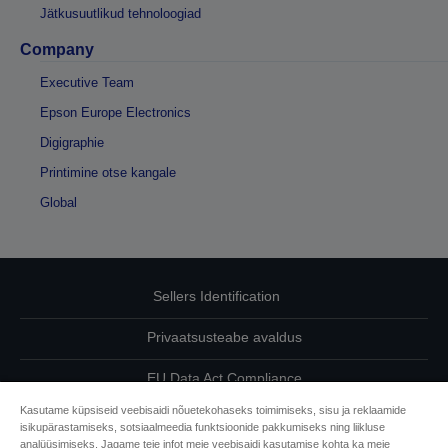
Jätkusuutlikud tehnoloogiad
Company
Executive Team
Epson Europe Electronics
Digigraphie
Printimine otse kangale
Global
Sellers Identification
Privaatsusteabe avaldus
EU Data Act Compliance
Kasutame küpsiseid veebisaidi nõuetekohaseks toimimiseks, sisu ja reklaamide
Võtke meiega oma andmete osas ühendust
isikupärastamiseks, sotsiaalmeedia funktsioonide pakkumiseks ning liikluse
analüüsimiseks. Jagame teie infot meie veebisaidi kasutamise kohta ka meie