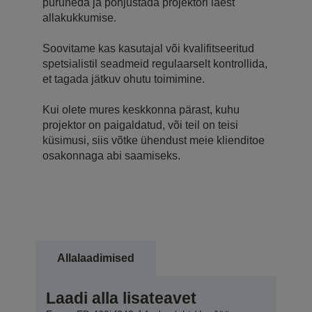
puruneda ja põhjustada projektori laest
allakukkumise.
Soovitame kas kasutajal või kvalifitseeritud
spetsialistil seadmeid regulaarselt kontrollida,
et tagada jätkuv ohutu toimimine.
Kui olete mures keskkonna pärast, kuhu
projektor on paigaldatud, või teil on teisi
küsimusi, siis võtke ühendust meie klienditoe
osakonnaga abi saamiseks.
Allalaadimised
Laadi alla lisateavet