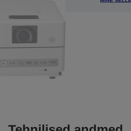
MINE SELL
Tehnilised andmed