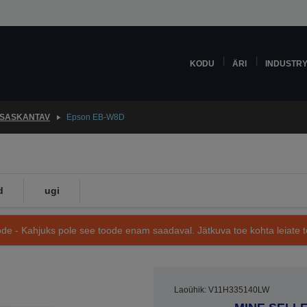
KODU
ÄRI
INDUSTR
SASKANTAV
Epson EB-W8D
d
ugi
de - Kahjuks pole see toode enam saadaval. Jätkuva toe kohta leiate te
Laoühik: V11H335140LW