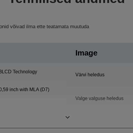
ioonid võivad ilma ette teatamata muutuda
Image
3LCD Technology
Värvi heledus
0,59 inch with MLA (D7)
Valge valguse heledus
Teravus