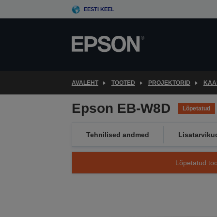
Skip
EESTI KEEL
to
main
content
AVALEHT
TOOTED
PROJEKTORID
KAA
Epson EB-W8D
Lõpetatud
Tehnilised andmed
Lisatarviku
Lõpetatud too