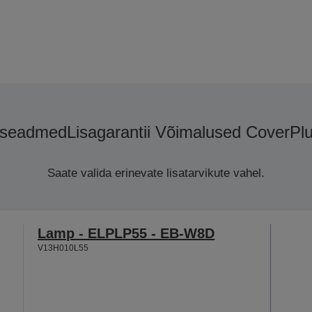
aseadmed
Lisagarantii Võimalused CoverPl
Saate valida erinevate lisatarvikute vahel.
Lamp - ELPLP55 - EB-W8D
V13H010L55