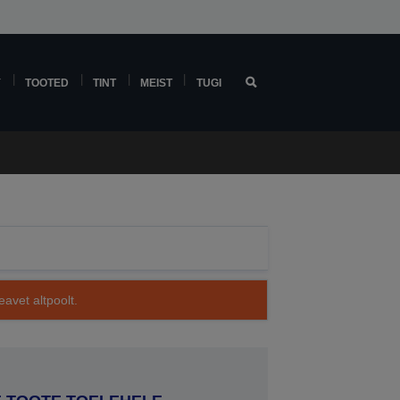
Y
TOOTED
TINT
MEIST
TUGI
avet altpoolt.