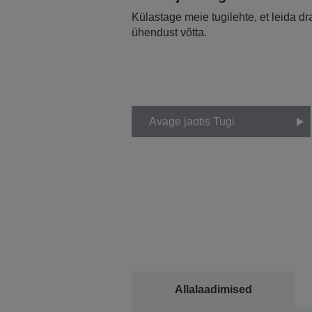
Külastage meie tugilehte, et leida d
ühendust võtta.
Avage jaotis Tugi
Allalaadimised