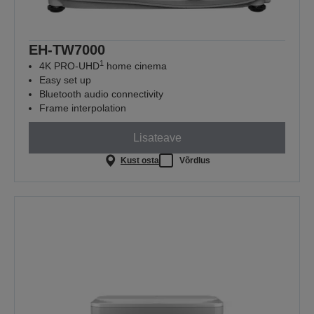
EH-TW7000
1
4K PRO-UHD
home cinema
Easy set up
Bluetooth audio connectivity
Frame interpolation
Lisateave
Kust osta
Võrdlus