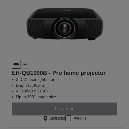
EH-QB1000B - Pro home projector
3LCD laser light source
Bright (3,300lm)
4K (3840 x 2160)
Up to 300” image size
Lisateave
Kust osta
Võrdlus