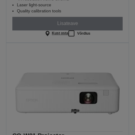
Laser light-source
Quality calibration tools
Lisateave
Kust osta
Võrdlus