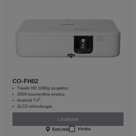
CO-FH02
Täielik HD 1080p projektor
3000-luumeniline eredus
3
Android TV
3LCD-tehnoloogia
Lisateave
Kust osta
Võrdlus