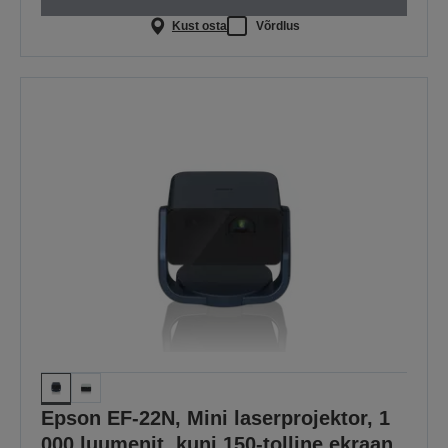
Kust osta
Võrdlus
Epson EF-22N, Mini laserprojektor, 1
000 luumenit, kuni 150-tolline ekraan,