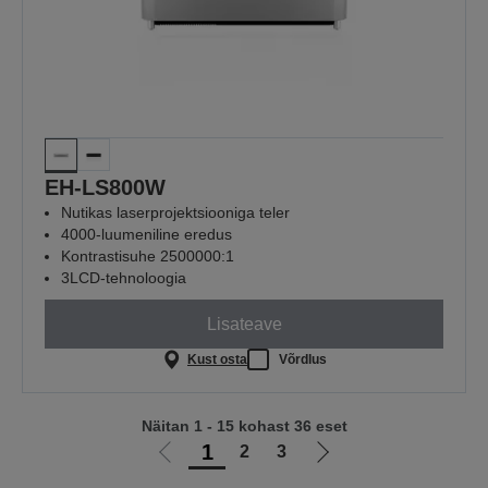
EH-LS800W
Nutikas laserprojektsiooniga teler
4000-luumeniline eredus
Kontrastisuhe 2500000:1
3LCD-tehnoloogia
Lisateave
Kust osta
Võrdlus
Näitan 1 - 15 kohast 36 eset
1
2
3
Liigu
Liigu
eelmisele
järgmisele