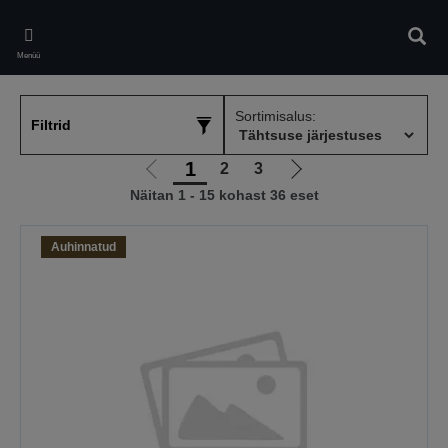
Skip
to
Otsin
main
Menüü
content
Sortimisalus:
Filtrid
1
2
3
Liigu
Liigu
Näitan 1 - 15 kohast 36 eset
eelmisele
järgmisele
lehele
lehele
Auhinnatud