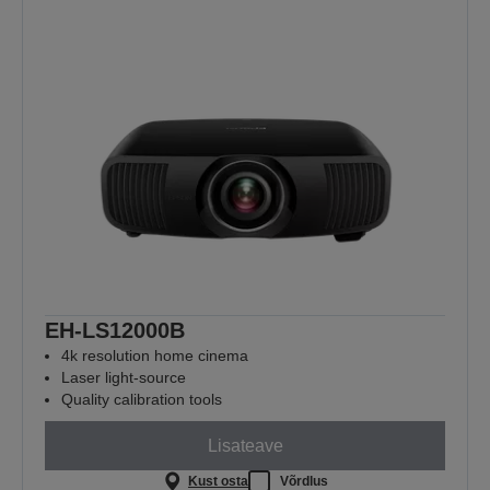
EH-LS12000B
4k resolution home cinema
Laser light-source
Quality calibration tools
Lisateave
Kust osta
Võrdlus