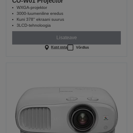
CO-W01 Projector
WXGA-projektor
3000-luumeniline eredus
Kuni 378'' ekraani suurus
3LCD-tehnoloogia
Lisateave
Kust osta
Võrdlus