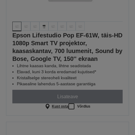
Epson Lifestudio Pop EF-61W, täis-HD
1080p Smart TV projektor,
kaasaskantav, 700 luumenit, Sound by
Bose, Google TV, 150'' ekraan
Lihtne kaasas kanda, lihtne seadistada
Elavad, kuni 3 korda eredamad kujutised*
Kristallselge stereoheli kvaliteet
Pikaealine lahendus 5-aastase garantiiga
Lisateave
Kust osta
Võrdlus