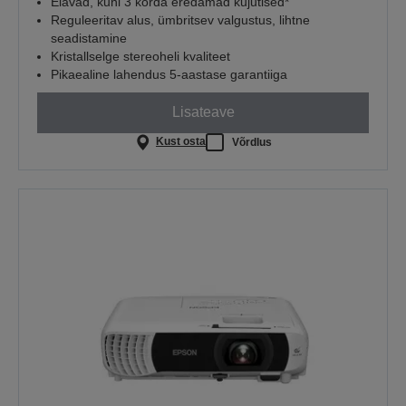
Elavad, kuni 3 korda eredamad kujutised*
Reguleeritav alus, ümbritsev valgustus, lihtne
seadistamine
Kristallselge stereoheli kvaliteet
Pikaealine lahendus 5-aastase garantiiga
Lisateave
Kust osta
Võrdlus