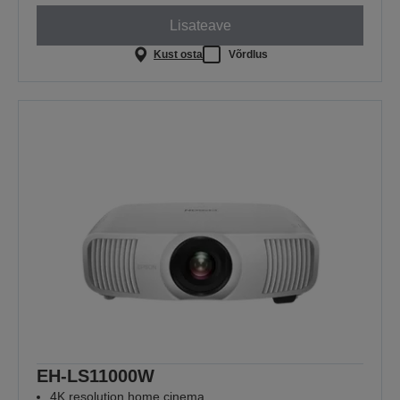
Lisateave
Kust osta
Võrdlus
EH-LS11000W
4K resolution home cinema