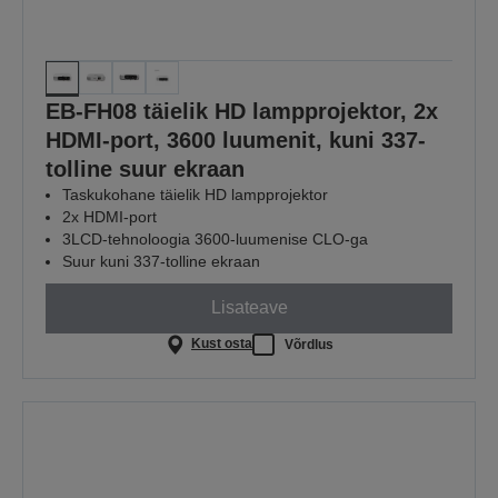
EB-FH08 täielik HD lampprojektor, 2x
HDMI-port, 3600 luumenit, kuni 337-
tolline suur ekraan
Taskukohane täielik HD lampprojektor
2x HDMI-port
3LCD-tehnoloogia 3600-luumenise CLO-ga
Suur kuni 337-tolline ekraan
Lisateave
Kust osta
Võrdlus