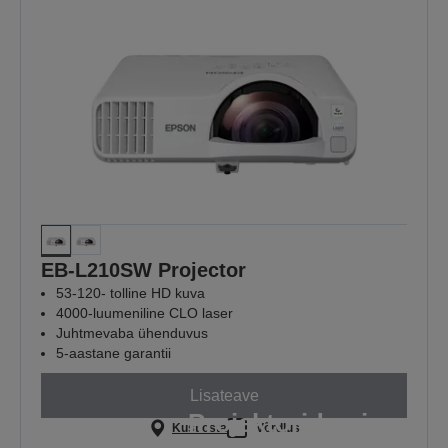
EB-L210SW Projector
53-120- tolline HD kuva
4000-luumeniline CLO laser
Juhtmevaba ühenduvus
5-aastane garantii
Lisateave
Projektorid, mis
Kust osta
Võrdlus