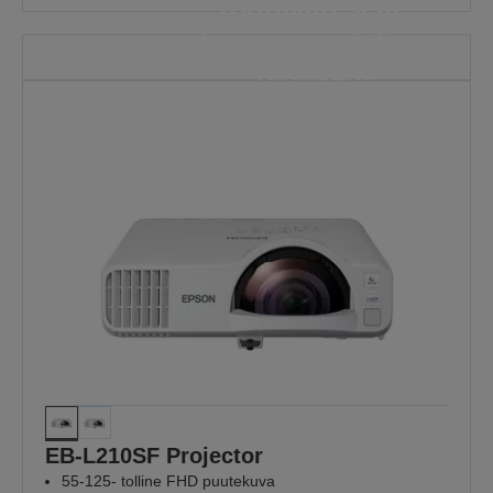
töötavad seal,
kus see on kõige
olulisem
Sest iga õppetund on oluline
AVASTA ROHKEM
EB-L210SF Projector
55-125- tolline FHD puutekuva