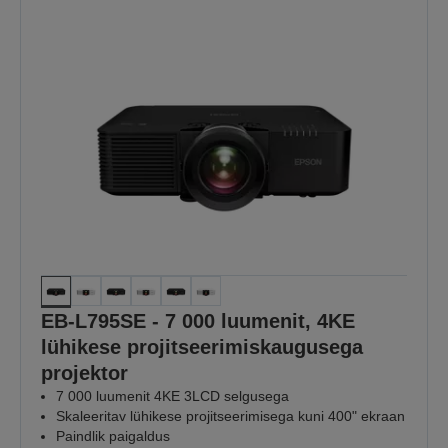
EB-L795SE - 7 000 luumenit, 4KE
lühikese projitseerimiskaugusega
projektor
7 000 luumenit 4KE 3LCD selgusega
Skaleeritav lühikese projitseerimisega kuni 400" ekraan
Paindlik paigaldus