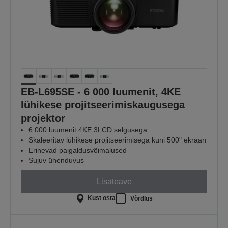
EB-L695SE - 6 000 luumenit, 4KE
lühikese projitseerimiskaugusega
projektor
6 000 luumenit 4KE 3LCD selgusega
Skaleeritav lühikese projitseerimisega kuni 500" ekraan
Erinevad paigaldusvõimalused
Sujuv ühenduvus
Lisateave
Kust osta
Võrdlus