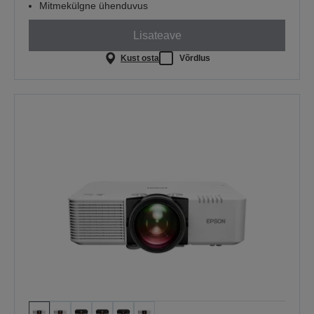
Mitmekülgne ühenduvus
Lisateave
Kust osta
Võrdlus