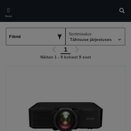
Skip
to
Otsin
main
Menüü
content
Sortimisalus:
Filtrid
1
Liigu
Liigu
Näitan 1 - 9 kohast 9 eset
eelmisele
järgmisele
lehele
lehele