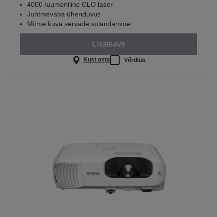
4000-luumeniline CLO laser
Juhtmevaba ühenduvus
Mitme kuva servade sulandamine
Lisateave
Kust osta
Võrdlus