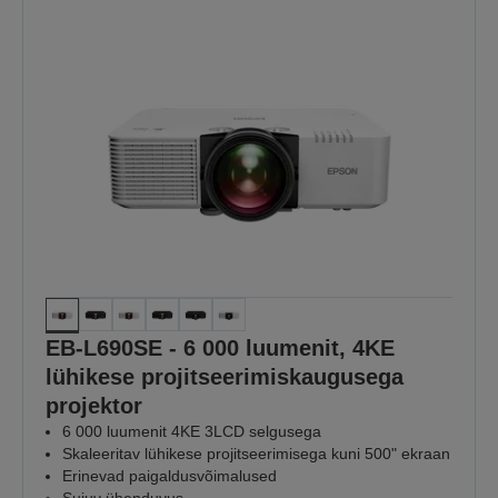
EB-L690SE - 6 000 luumenit, 4KE
lühikese projitseerimiskaugusega
projektor
6 000 luumenit 4KE 3LCD selgusega
Skaleeritav lühikese projitseerimisega kuni 500" ekraan
Erinevad paigaldusvõimalused
Sujuv ühenduvus