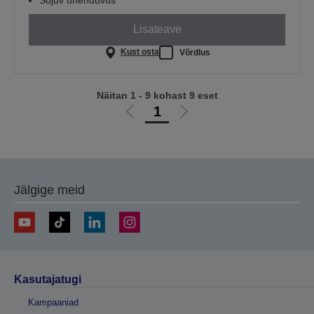
Lisateave
Kust osta
Võrdlus
Näitan 1 - 9 kohast 9 eset
1
Liigu
Liigu
eelmisele
järgmisele
lehele
lehele
Jälgige meid
Kasutajatugi
Kampaaniad