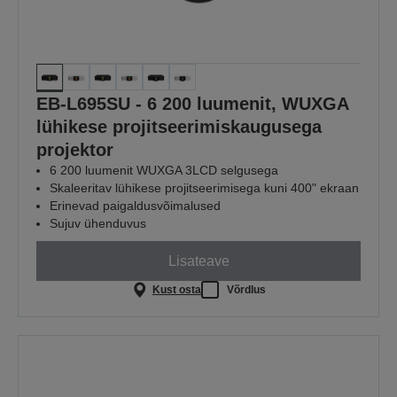
EB-L695SU - 6 200 luumenit, WUXGA
lühikese projitseerimiskaugusega
projektor
6 200 luumenit WUXGA 3LCD selgusega
Skaleeritav lühikese projitseerimisega kuni 400" ekraan
Erinevad paigaldusvõimalused
Sujuv ühenduvus
Lisateave
Kust osta
Võrdlus