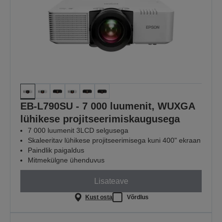
EB-L790SU - 7 000 luumenit, WUXGA
lühikese projitseerimiskaugusega
7 000 luumenit 3LCD selgusega
Skaleeritav lühikese projitseerimisega kuni 400" ekraan
Paindlik paigaldus
Mitmekülgne ühenduvus
Lisateave
Kust osta
Võrdlus