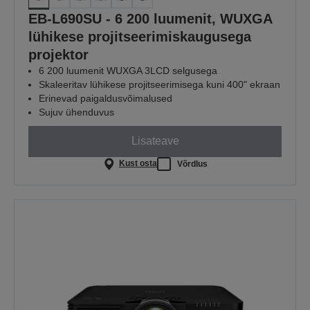
EB-L690SU - 6 200 luumenit, WUXGA
lühikese projitseerimiskaugusega
projektor
6 200 luumenit WUXGA 3LCD selgusega
Skaleeritav lühikese projitseerimisega kuni 400" ekraan
Erinevad paigaldusvõimalused
Sujuv ühenduvus
Lisateave
Kust osta
Võrdlus