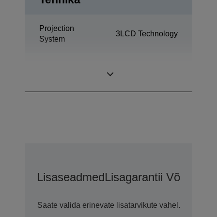
Projection
3LCD Technology
System
0,76 inch with C2
LCD Panel
Fine
Lisaseadmed
Lisagarantii Võimalus
Saate valida erinevate lisatarvikute vahel.