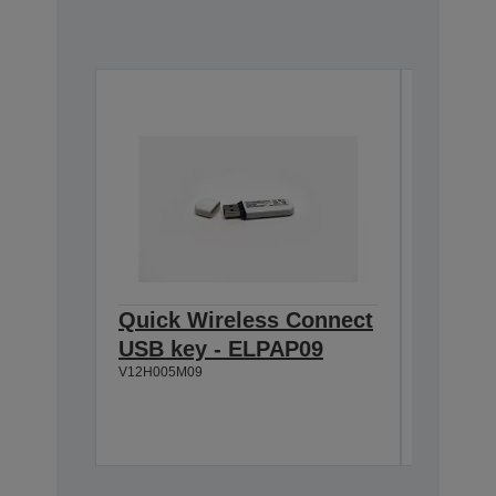
Quick Wireless Connect
Wirele
USB key - ELPAP09
ELPAP
V12H005M09
V12H731P