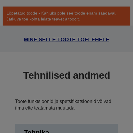
Lõpetatud toode - Kahjuks pole see toode enam saadaval.
Jätkuva toe kohta leiate teavet altpoolt.
MINE SELLE TOOTE TOELEHELE
Tehnilised andmed
Toote funktsioonid ja spetsifikatsioonid võivad
ilma ette teatamata muutuda
Tehnika