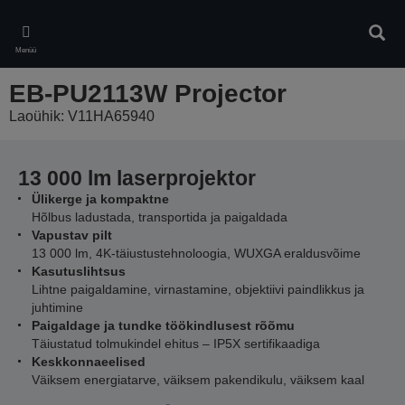
Skip
to
Otsin
main
Menüü
content
EB-PU2113W Projector
Laoühik: V11HA65940
13 000 lm laserprojektor
Ülikerge ja kompaktne
Hõlbus ladustada, transportida ja paigaldada
Vapustav pilt
13 000 lm, 4K-täiustustehnoloogia, WUXGA eraldusvõime
Kasutuslihtsus
Lihtne paigaldamine, virnastamine, objektiivi paindlikkus ja
juhtimine
Paigaldage ja tundke töökindlusest rõõmu
Täiustatud tolmukindel ehitus – IP5X sertifikaadiga
Keskkonnaeelised
Väiksem energiatarve, väiksem pakendikulu, väiksem kaal