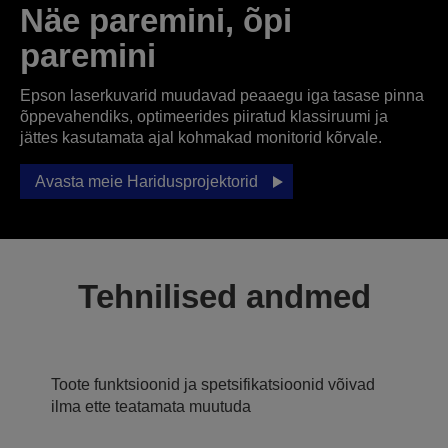
Näe paremini, õpi
paremini
Epson laserkuvarid muudavad peaaegu iga tasase pinna
õppevahendiks, optimeerides piiratud klassiruumi ja
jättes kasutamata ajal kohmakad monitorid kõrvale.
Avasta meie Haridusprojektorid
Tehnilised andmed
Toote funktsioonid ja spetsifikatsioonid võivad
ilma ette teatamata muutuda