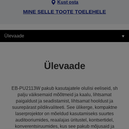
Kust osta
MINE SELLE TOOTE TOELEHELE
Ülevaade
Ülevaade
EB-PU2113W pakub kasutajatele olulisi eeliseid, sh
palju väiksemaid mõõtmeid ja kaalu, lihtsamat
paigaldust ja seadistamist, lihtsamat hooldust ja
suurepärast pildikvaliteeti. See ülikerge, kompaktne
laserprojektor on mõeldud kasutamiseks suurtes
auditooriumides, reaalajas üritustel, kontsertidel,
konverentsiruumides, kus see pakub mõjusaid ja