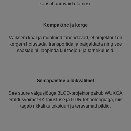
kaasahaaravaid elamusi.
Kompaktne ja kerge
Väiksem kaal ja mõõtmed tähendavad, et projektorit on
kergem hoiustada, transportida ja paigaldada ning see
säästab nii laopinda kui tööjõu- ja tarnekulusid.
Silmapaistev pildikvaliteet
See suure valgusjõuga 3LCD-projektor pakub WUXGA
eraldusvõimet 4K-täiustuse ja HDR-tehnoloogiaga, mis
tagab rikkaliku tekstuuri ja teravamad pildid.