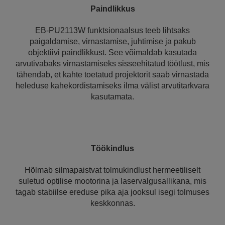
Paindlikkus
EB-PU2113W funktsionaalsus teeb lihtsaks
paigaldamise, virnastamise, juhtimise ja pakub
objektiivi paindlikkust. See võimaldab kasutada
arvutivabaks virnastamiseks sisseehitatud töötlust, mis
tähendab, et kahte toetatud projektorit saab virnastada
heleduse kahekordistamiseks ilma välist arvutitarkvara
kasutamata.
Töökindlus
Hõlmab silmapaistvat tolmukindlust hermeetiliselt
suletud optilise mootorina ja laservalgusallikana, mis
tagab stabiilse ereduse pika aja jooksul isegi tolmuses
keskkonnas.