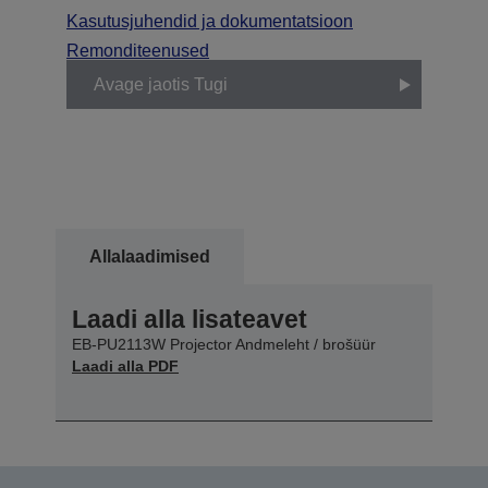
Kasutusjuhendid ja dokumentatsioon
Remonditeenused
Avage jaotis Tugi
Allalaadimised
Laadi alla lisateavet
EB-PU2113W Projector Andmeleht / brošüür
Laadi alla PDF