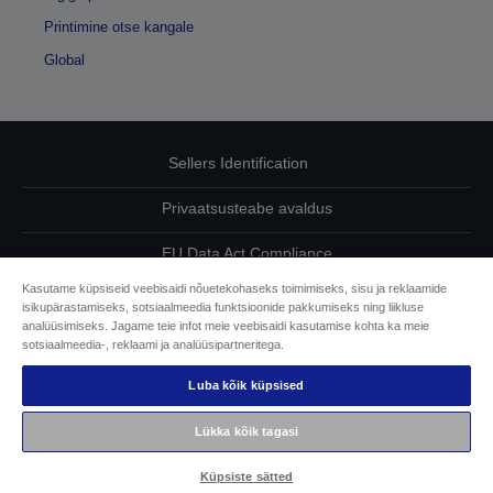
Printimine otse kangale
Global
Sellers Identification
Privaatsusteabe avaldus
EU Data Act Compliance
Kasutame küpsiseid veebisaidi nõuetekohaseks toimimiseks, sisu ja reklaamide
Võtke meiega oma andmete osas ühendust
isikupärastamiseks, sotsiaalmeedia funktsioonide pakkumiseks ning liikluse
analüüsimiseks. Jagame teie infot meie veebisaidi kasutamise kohta ka meie
Cookie Information
sotsiaalmeedia-, reklaami ja analüüsipartneritega.
Luba kõik küpsised
Epsoni pühendumine juurdepääsetavusele
Lükka kõik tagasi
Autoriõigus © 2026 Seiko Epson
Küpsiste sätted