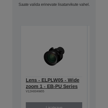
Saate valida erinevate lisatarvikute vahel.
Lens - ELPLW05 - Wide
Lens -
zoom 1 - EB-PU Series
throw 
V12H004W05
Series
V12H004U
Lisateave