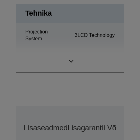
Tehnika
Projection
3LCD Technology
System
1,03 inch with C2
LCD Panel
Fine
Lisaseadmed
Lisagarantii Võimalus