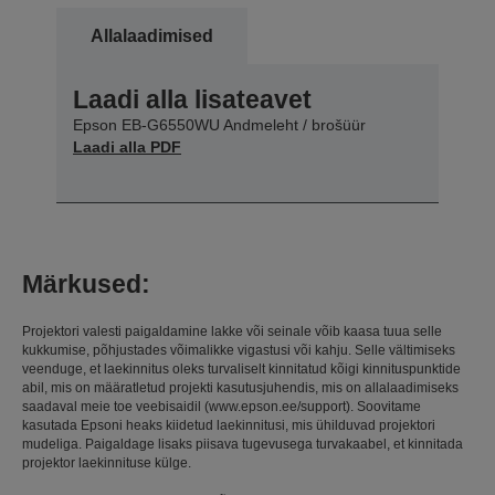
Allalaadimised
Laadi alla lisateavet
Epson EB-G6550WU Andmeleht / brošüür
Laadi alla PDF
Märkused:
Projektori valesti paigaldamine lakke või seinale võib kaasa tuua selle
kukkumise, põhjustades võimalikke vigastusi või kahju. Selle vältimiseks
veenduge, et laekinnitus oleks turvaliselt kinnitatud kõigi kinnituspunktide
abil, mis on määratletud projekti kasutusjuhendis, mis on allalaadimiseks
saadaval meie toe veebisaidil (www.epson.ee/support). Soovitame
kasutada Epsoni heaks kiidetud laekinnitusi, mis ühilduvad projektori
mudeliga. Paigaldage lisaks piisava tugevusega turvakaabel, et kinnitada
projektor laekinnituse külge.