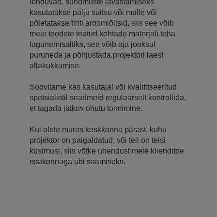
lenduvad, sündmuste lavastamiseks
kasutatakse palju suitsu või mulle või
põletatakse tihti aroomiõlisid, siis see võib
meie toodete teatud kohtade materjali teha
lagunemisaltiks, see võib aja jooksul
puruneda ja põhjustada projektori laest
allakukkumise.
Soovitame kas kasutajal või kvalifitseeritud
spetsialistil seadmeid regulaarselt kontrollida,
et tagada jätkuv ohutu toimimine.
Kui olete mures keskkonna pärast, kuhu
projektor on paigaldatud, või teil on teisi
küsimusi, siis võtke ühendust meie klienditoe
osakonnaga abi saamiseks.