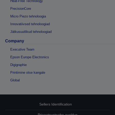
Heat-Free Technology
PrecisionCore
Micro Piezo tehnoloogia
Innovatiivsed tehnoloogiad
Jätkusuutlikud tehnoloogiad
Company
Executive Team
Epson Europe Electronics
Digigraphie
Printimine otse kangale
Global
Sellers Identification
Privaatsusteabe avaldus