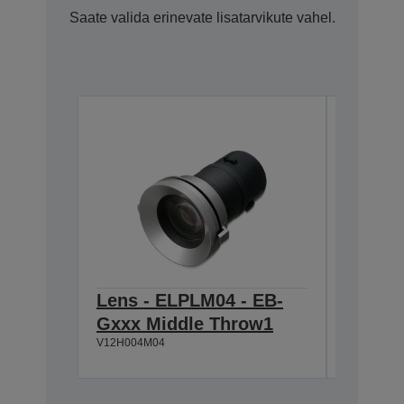
Saate valida erinevate lisatarvikute vahel.
Lens - ELPLM04 - EB-
Lens -
Gxxx Middle Throw1
Gxxx 
V12H004M04
V12H004R