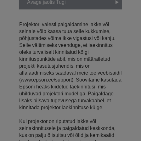
Avage jaotis Tugi
Projektori valesti paigaldamine lakke või
seinale võib kaasa tuua selle kukkumise,
põhjustades võimalikke vigastusi või kahju.
Selle vältimiseks veenduge, et laekinnitus
oleks turvaliselt kinnitatud kõigi
kinnituspunktide abil, mis on määratletud
projekti kasutusjuhendis, mis on
allalaadimiseks saadaval meie toe veebisaidil
(www.epson.ee/support). Soovitame kasutada
Epsoni heaks kiidetud laekinnitusi, mis
ühilduvad projektori mudeliga. Paigaldage
lisaks piisava tugevusega turvakaabel, et
kinnitada projektor laekinnituse külge.
Kui projektor on riputatud lakke või
seinakinnitusele ja paigaldatud keskkonda,
kus on palju õlisuitsu või õlid ja kemikaalid