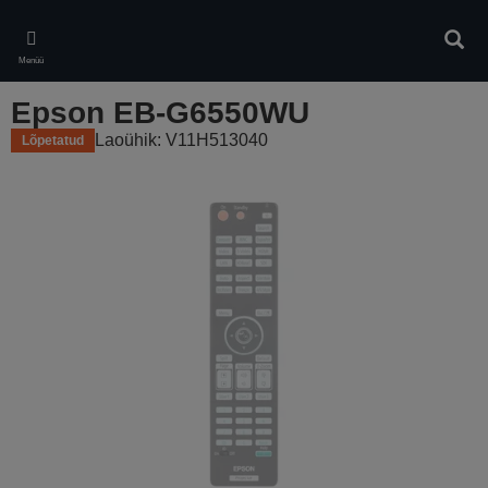
Skip
to
Otsin
main
Menüü
content
Epson EB-G6550WU
Laoühik: V11H513040
Lõpetatud