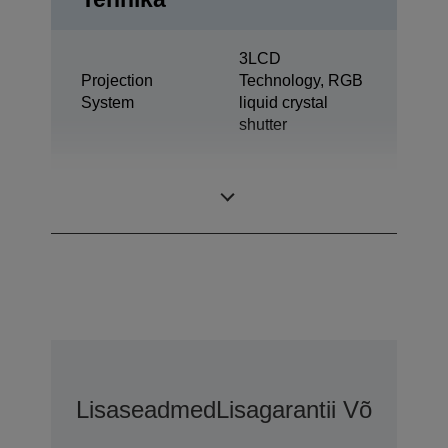
3LCD
Projection
Technology, RGB
System
liquid crystal
shutter
0,76 inch with C2
LCD Panel
Fine
Lisaseadmed
Lisagarantii Võimalus