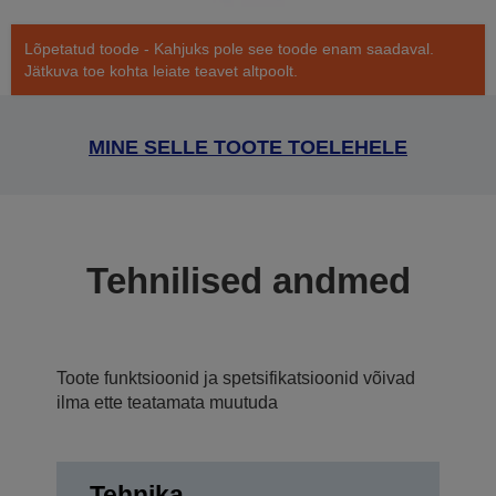
Lõpetatud toode - Kahjuks pole see toode enam saadaval.
Jätkuva toe kohta leiate teavet altpoolt.
MINE SELLE TOOTE TOELEHELE
Tehnilised andmed
Toote funktsioonid ja spetsifikatsioonid võivad
ilma ette teatamata muutuda
Tehnika