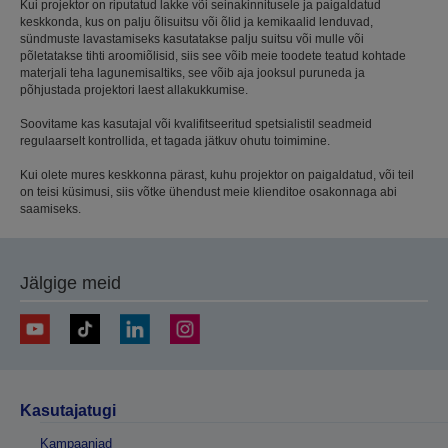
Kui projektor on riputatud lakke või seinakinnitusele ja paigaldatud
keskkonda, kus on palju õlisuitsu või õlid ja kemikaalid lenduvad,
sündmuste lavastamiseks kasutatakse palju suitsu või mulle või
põletatakse tihti aroomiõlisid, siis see võib meie toodete teatud kohtade
materjali teha lagunemisaltiks, see võib aja jooksul puruneda ja
põhjustada projektori laest allakukkumise.
Soovitame kas kasutajal või kvalifitseeritud spetsialistil seadmeid
regulaarselt kontrollida, et tagada jätkuv ohutu toimimine.
Kui olete mures keskkonna pärast, kuhu projektor on paigaldatud, või teil
on teisi küsimusi, siis võtke ühendust meie klienditoe osakonnaga abi
saamiseks.
Jälgige meid
Kasutajatugi
Kampaaniad