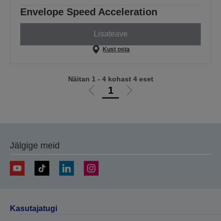
Envelope Speed Acceleration
Lisateave
Kust osta
Näitan 1 - 4 kohast 4 eset
1
Liigu
Liigu
eelmisele
järgmisele
lehele
lehele
Jälgige meid
Kasutajatugi