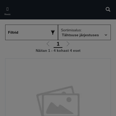
Skip
to
Otsin
main
Menüü
content
Sortimisalus:
Filtrid
1
Liigu
Liigu
Näitan 1 - 4 kohast 4 eset
eelmisele
järgmisele
lehele
lehele