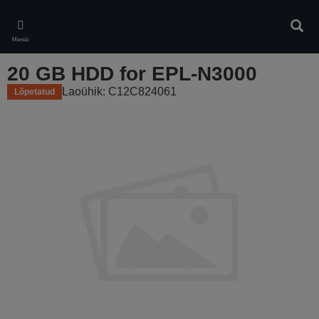
Skip
to
Otsin
main
Menüü
content
20 GB HDD for EPL-N3000
Laoühik: C12C824061
Lõpetatud