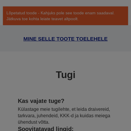
Lõpetatud toode - Kahjuks pole see toode enam saadaval.
Jätkuva toe kohta leiate teavet altpoolt.
MINE SELLE TOOTE TOELEHELE
Tugi
Kas vajate tuge?
Külastage meie tugilehte, et leida draivereid,
tarkvara, juhendeid, KKK-d ja kuidas meiega
ühendust võtta.
Soovitatavad lingid: