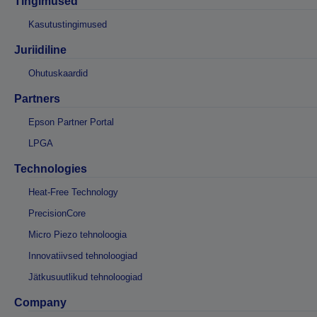
Tingimused
Kasutustingimused
Juriidiline
Ohutuskaardid
Partners
Epson Partner Portal
LPGA
Technologies
Heat-Free Technology
PrecisionCore
Micro Piezo tehnoloogia
Innovatiivsed tehnoloogiad
Jätkusuutlikud tehnoloogiad
Company