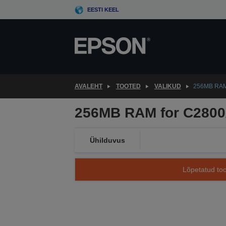
Skip
EESTI KEEL
to
main
content
AVALEHT
TOOTED
VALIKUD
256MB RAM
256MB RAM for C2800
Ühilduvus
Lõpetatud too