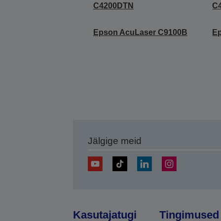
C4200DTN
C
Epson AcuLaser C9100B
E
Jälgige meid
Kasutajatugi
Tingimused