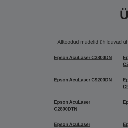
Ü
Alltoodud mudelid ühilduvad ühe 
Epson AcuLaser C3800DN
E
C
Epson AcuLaser C9200DN
E
C
Epson AcuLaser
E
C2800DTN
Epson AcuLaser
E