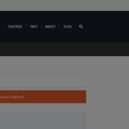
Y
TOOTED
TINT
MEIST
TUGI
avet altpoolt.