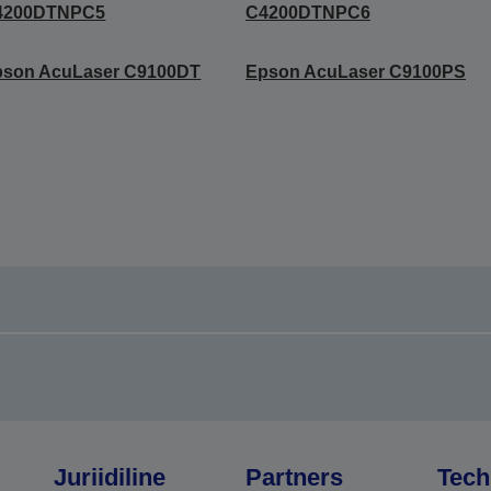
4200DTNPC5
C4200DTNPC6
pson AcuLaser C9100DT
Epson AcuLaser C9100PS
Juriidiline
Partners
Tech