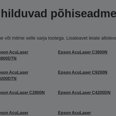
hilduvad põhiseadm
või mitme selle sarja tootega. Lisateavet leiate allolevate
pson AcuLaser
Epson AcuLaser C3800N
3800DTN
pson AcuLaser
Epson AcuLaser C9200N
9200DTN
pson AcuLaser C2800N
Epson AcuLaser C4200DN
pson AcuLaser
Epson AcuLaser