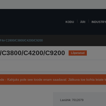
KODU
ÄRI
INDUSTR
 for C2800/C3800/C4200/C9200
/C3800/C4200/C9200
Lõpetatud
de - Kahjuks pole see toode enam saadaval. Jätkuva toe kohta leiate te
Laoühik: 7012079