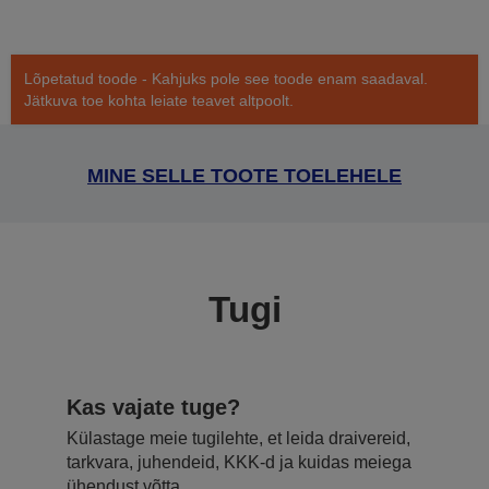
Lõpetatud toode - Kahjuks pole see toode enam saadaval.
Jätkuva toe kohta leiate teavet altpoolt.
MINE SELLE TOOTE TOELEHELE
Tugi
Kas vajate tuge?
Külastage meie tugilehte, et leida draivereid,
tarkvara, juhendeid, KKK-d ja kuidas meiega
ühendust võtta.