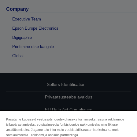
Company
Executive Team
Epson Europe Electronics
Digigraphie
Printimine otse kangale
Global
Sellers Identification
Privaatsusteabe avaldus
EU Data Act Compliance
Kasutame küpsiseid veebisaidi nõuetekohaseks toimimiseks, sisu ja reklaamide
Võtke meiega oma andmete osas ühendust
isikupärastamiseks, sotsiaalmeedia funktsioonide pakkumiseks ning liikluse
analüüsimiseks. Jagame teie infot meie veebisaidi kasutamise kohta ka meie
Cookie Information
sotsiaalmeedia-, reklaami ja analüüsipartneritega.