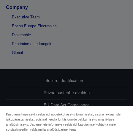
Company
Executive Team
Epson Europe Electronics
Digigraphie
Printimine otse kangale
Global
Sellers Identification
Privaatsusteabe avaldus
EU Data Act Compliance
Kasutame küpsiseid veebisaidi nõuetekohaseks toimimiseks, sisu ja reklaamide
Võtke meiega oma andmete osas ühendust
isikupärastamiseks, sotsiaalmeedia funktsioonide pakkumiseks ning liikluse
analüüsimiseks. Jagame teie infot meie veebisaidi kasutamise kohta ka meie
Cookie Information
sotsiaalmeedia-, reklaami ja analüüsipartneritega.