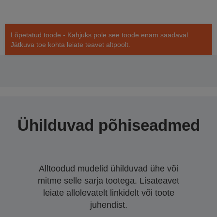
Lõpetatud toode - Kahjuks pole see toode enam saadaval.
Jätkuva toe kohta leiate teavet altpoolt.
Ühilduvad põhiseadmed
Alltoodud mudelid ühilduvad ühe või
mitme selle sarja tootega. Lisateavet
leiate allolevatelt linkidelt või toote
juhendist.