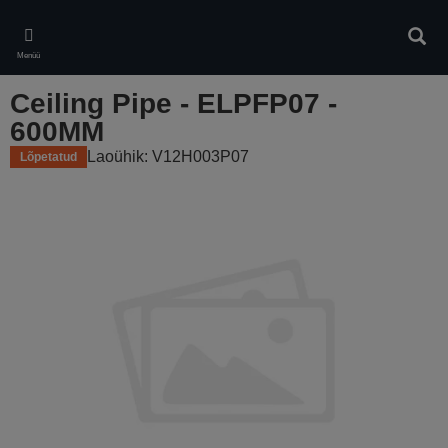
Skip
to
Otsin
main
Menüü
content
Ceiling Pipe - ELPFP07 -
600MM
Laoühik: V12H003P07
Lõpetatud