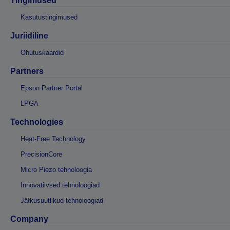
Tingimused
Kasutustingimused
Juriidiline
Ohutuskaardid
Partners
Epson Partner Portal
LPGA
Technologies
Heat-Free Technology
PrecisionCore
Micro Piezo tehnoloogia
Innovatiivsed tehnoloogiad
Jätkusuutlikud tehnoloogiad
Company