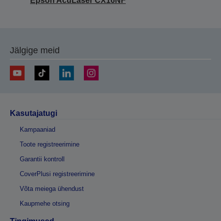
Epson AcuLaser CX16NF
Jälgige meid
Kasutajatugi
Kampaaniad
Toote registreerimine
Garantii kontroll
CoverPlusi registreerimine
Võta meiega ühendust
Kaupmehe otsing