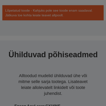
Lõpetatud toode - Kahjuks pole see toode enam saadaval.
Jätkuva toe kohta leiate teavet altpoolt.
Ühilduvad põhiseadmed
Alltoodud mudelid ühilduvad ühe või
mitme selle sarja tootega. Lisateavet
leiate allolevatelt linkidelt või toote
juhendist.