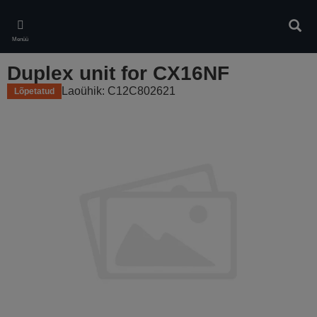
Skip
to
Otsin
main
Menüü
content
Duplex unit for CX16NF
Laoühik: C12C802621
Lõpetatud