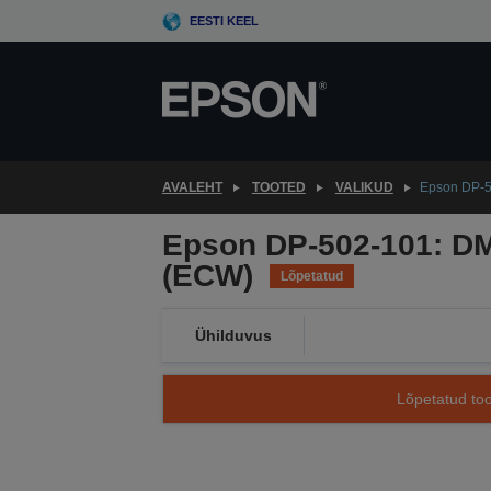
Skip
EESTI KEEL
to
main
content
AVALEHT
TOOTED
VALIKUD
Epson DP-5
Epson DP-502-101: DM
(ECW)
Lõpetatud
Ühilduvus
Lõpetatud too