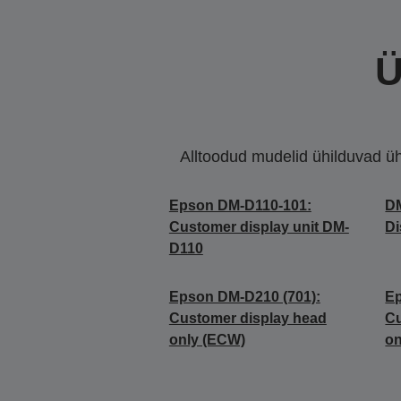
Ü
Alltoodud mudelid ühilduvad ühe 
Epson DM-D110-101:
DM
Customer display unit DM-
Di
D110
Epson DM-D210 (701):
Ep
Customer display head
Cu
only (ECW)
on