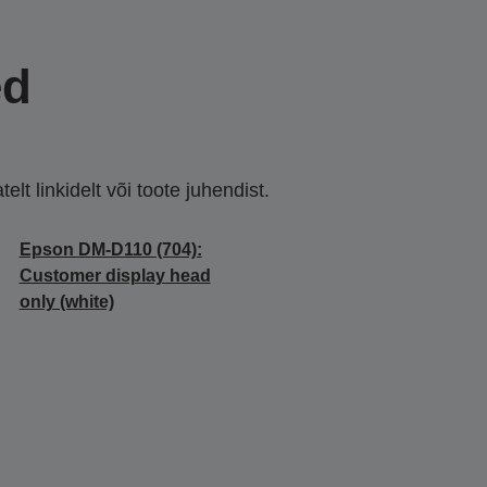
ed
lt linkidelt või toote juhendist.
Epson DM-D110 (704):
Customer display head
only (white)