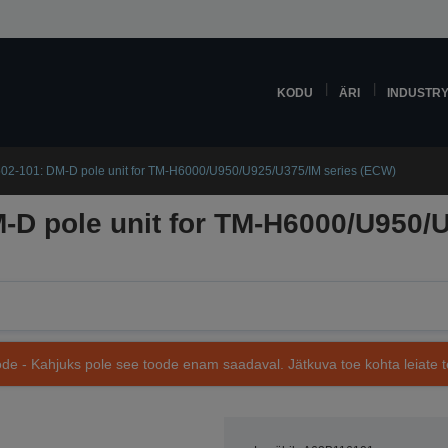
KODU
ÄRI
INDUSTR
02-101: DM-D pole unit for TM-H6000/U950/U925/U375/IM series (ECW)
-D pole unit for TM-H6000/U950/U
de - Kahjuks pole see toode enam saadaval. Jätkuva toe kohta leiate te