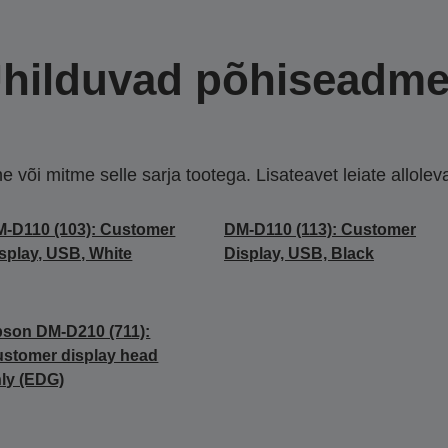
hilduvad põhiseadm
või mitme selle sarja tootega. Lisateavet leiate allolevate
-D110 (103): Customer
DM-D110 (113): Customer
splay, USB, White
Display, USB, Black
son DM-D210 (711):
stomer display head
ly (EDG)