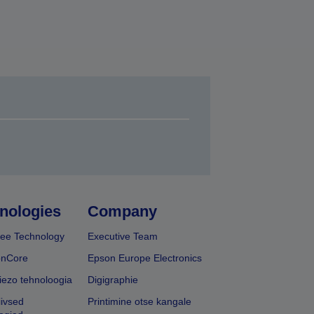
nologies
Company
ee Technology
Executive Team
onCore
Epson Europe Electronics
iezo tehnoloogia
Digigraphie
iivsed
Printimine otse kangale