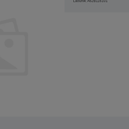
Laoühik: A62B116101