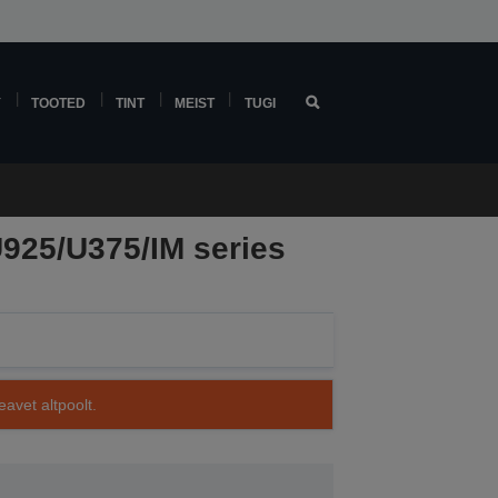
Y
TOOTED
TINT
MEIST
TUGI
925/U375/IM series
avet altpoolt.