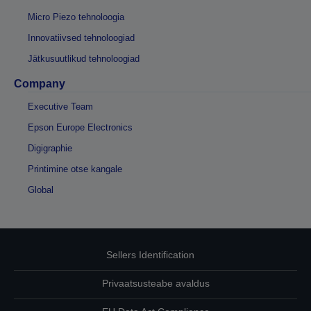
Micro Piezo tehnoloogia
Innovatiivsed tehnoloogiad
Jätkusuutlikud tehnoloogiad
Company
Executive Team
Epson Europe Electronics
Digigraphie
Printimine otse kangale
Global
Sellers Identification
Privaatsusteabe avaldus