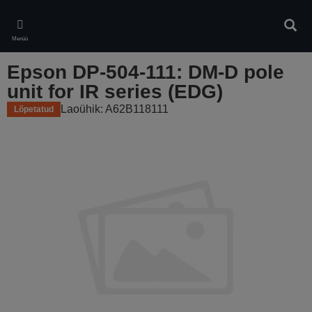
Skip
to
Otsin
main
Menüü
content
Epson DP-504-111: DM-D pole
unit for IR series (EDG)
Laoühik: A62B118111
Lõpetatud