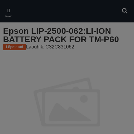
Skip
to
Otsin
main
Menüü
content
Epson LIP-2500-062:LI-ION
BATTERY PACK FOR TM-P60
Laoühik: C32C831062
Lõpetatud