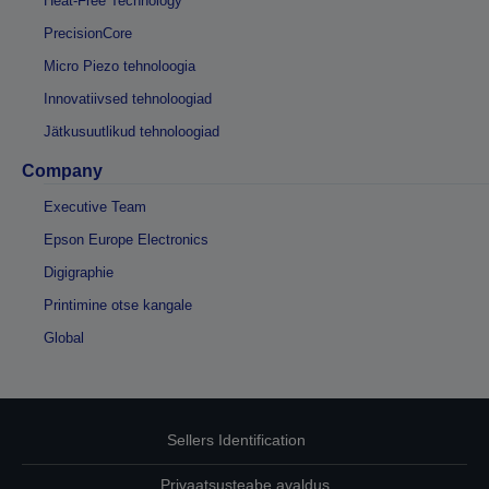
Heat-Free Technology
PrecisionCore
Micro Piezo tehnoloogia
Innovatiivsed tehnoloogiad
Jätkusuutlikud tehnoloogiad
Company
Executive Team
Epson Europe Electronics
Digigraphie
Printimine otse kangale
Global
Sellers Identification
Privaatsusteabe avaldus