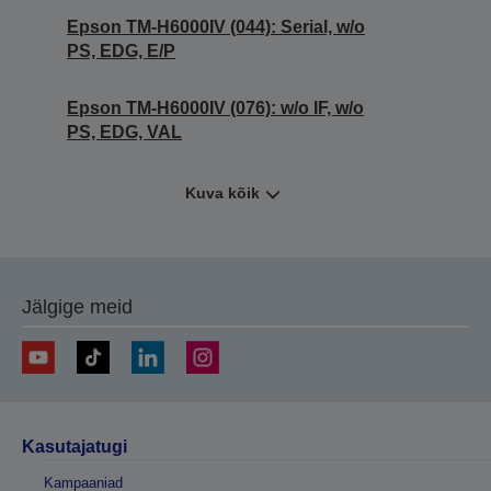
Epson TM-H6000IV (044): Serial, w/o
PS, EDG, E/P
Epson TM-H6000IV (076): w/o IF, w/o
PS, EDG, VAL
Kuva kõik
Jälgige meid
Kasutajatugi
Kampaaniad