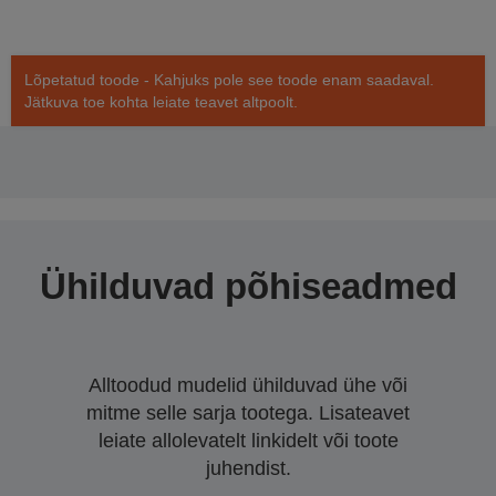
Lõpetatud toode - Kahjuks pole see toode enam saadaval.
Jätkuva toe kohta leiate teavet altpoolt.
Ühilduvad põhiseadmed
Alltoodud mudelid ühilduvad ühe või
mitme selle sarja tootega. Lisateavet
leiate allolevatelt linkidelt või toote
juhendist.