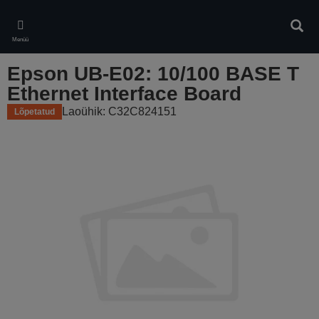
Skip
to
Otsin
main
Menüü
content
Epson UB-E02: 10/100 BASE T
Ethernet Interface Board
Laoühik: C32C824151
Lõpetatud