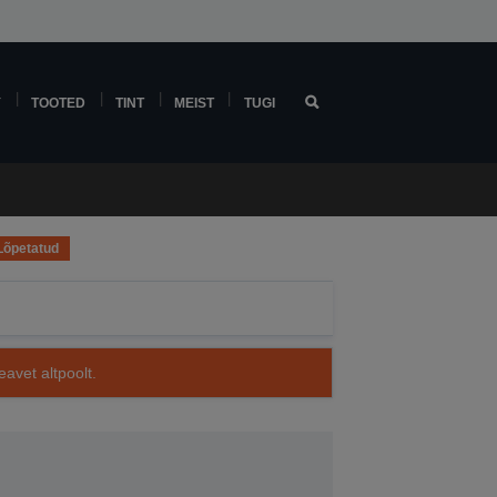
Y
TOOTED
TINT
MEIST
TUGI
Lõpetatud
avet altpoolt.