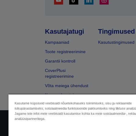
Kasutajatugi
Tingimused
Kampaaniad
Kasutustingimused
Toote registreerimine
Garantii kontroll
CoverPlusi
registreerimine
Võta meiega ühendust
Kaupmehe otsing
Kasutame küpsiseid veebisaidi nõuetekohaseks toimimiseks, sisu ja reklaamide
isikupärastamiseks, sotsiaalmeedia funktsioonide pakkumiseks ning liikluse analü
Jagame teie infot meie veebisaidi kasutamise kohta ka meie sotsiaalmeedia-, rekla
analüüsipartneritega.
Sellers Identification
Privaatsusteabe