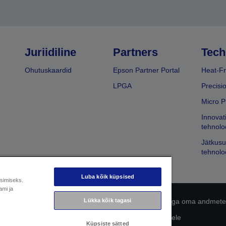
Juriidiline
Partners
Tech
Ohutuskaardid
Epson Partner Portal
Heat-Fr
LPGA
Precisi
Micro P
Innovat
tehnolo
Jätkusu
tehnolo
Luba kõik küpsised
üsimiseks.
ami ja
 avaldus
EU Data Act Compliance
Võtke meiega oma andmete
Lükka kõik tagasi
Epsoni pühendumine juurdepääsetavusele
Küpsiste sätted