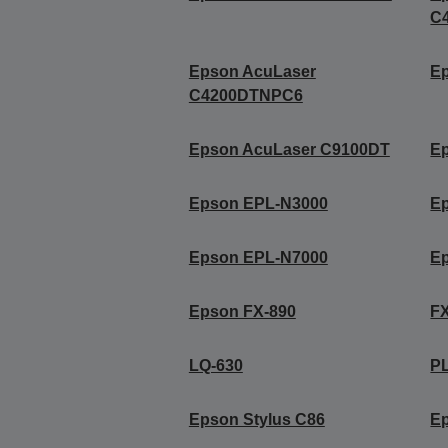
C
Epson AcuLaser
E
C4200DTNPC6
Epson AcuLaser C9100DT
E
Epson EPL-N3000
E
Epson EPL-N7000
E
Epson FX-890
F
LQ-630
P
Epson Stylus C86
Ep