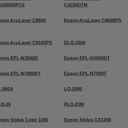
4200DNPC6
C4200DTN
pson AcuLaser C8600
Epson AcuLaser C8600PS
pson AcuLaser C9100PS
DLQ-3500
pson EPL-N3000D
Epson EPL-N3000DT
pson EPL-N7000DT
Epson EPL-N7000T
X-890A
LQ-2090
LQ-20
PLQ-20M
son Stylus Color 1160
Epson Stylus CX3200