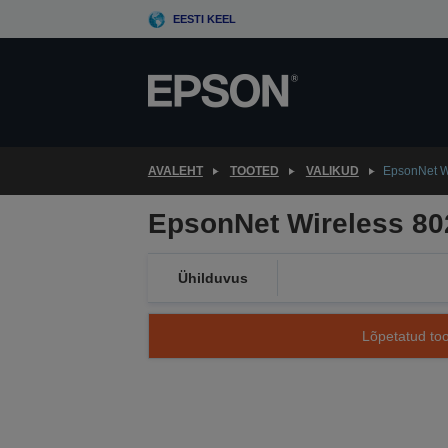
Skip
EESTI KEEL
to
main
content
AVALEHT
TOOTED
VALIKUD
EpsonNet Wi
EpsonNet Wireless 802
Ühilduvus
Lõpetatud too