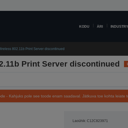
KODU
ÄRI
INDUSTR
reless 802.11b Print Server discontinued
.11b Print Server discontinued
de - Kahjuks pole see toode enam saadaval. Jätkuva toe kohta leiate te
Laoühik: C12C823971