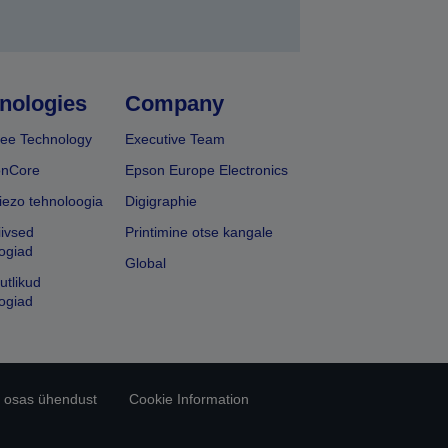
nologies
Company
ee Technology
Executive Team
onCore
Epson Europe Electronics
iezo tehnoloogia
Digigraphie
iivsed
Printimine otse kangale
ogiad
Global
utlikud
ogiad
 osas ühendust
Cookie Information