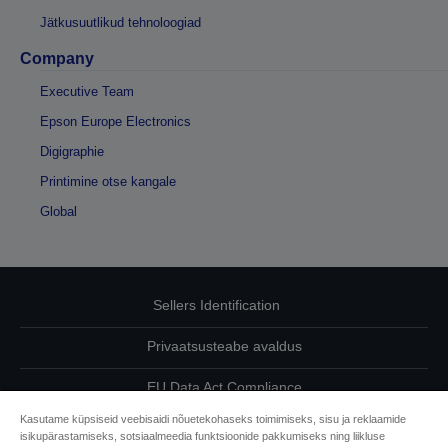
Jätkusuutlikud tehnoloogiad
Company
Executive Team
Epson Europe Electronics
Digigraphie
Printimine otse kangale
Global
Sellers Identification
Privaatsusteabe avaldus
EU Data Act Compliance
Kasutame küpsiseid veebisaidi nõuetekohaseks toimimiseks, sisu ja reklaamide
Võtke meiega oma andmete osas ühendust
isikupärastamiseks, sotsiaalmeedia funktsioonide pakkumiseks ning liikluse