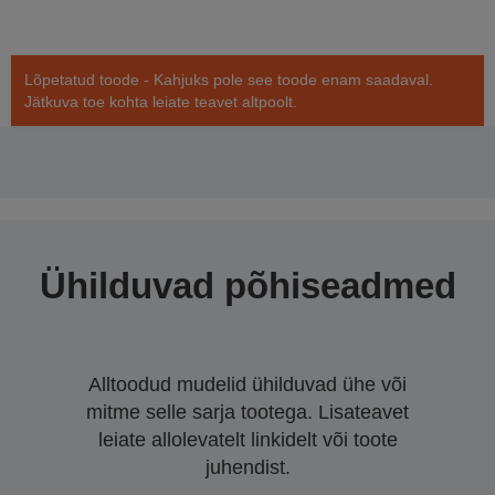
Lõpetatud toode - Kahjuks pole see toode enam saadaval.
Jätkuva toe kohta leiate teavet altpoolt.
Ühilduvad põhiseadmed
Alltoodud mudelid ühilduvad ühe või
mitme selle sarja tootega. Lisateavet
leiate allolevatelt linkidelt või toote
juhendist.