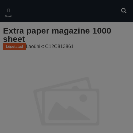
Skip
to
Otsin
main
Menüü
content
Extra paper magazine 1000
sheet
Laoühik: C12C813861
Lõpetatud