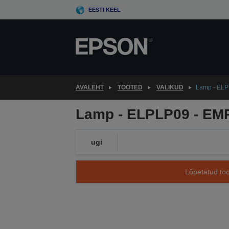
Skip
EESTI KEEL
to
main
content
AVALEHT
TOOTED
VALIKUD
Lamp - ELP
Lamp - ELPLP09 - EM
ugi
Lõpetatud too