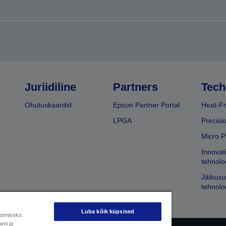
Juriidiline
Partners
Tech
Ohutuskaardid
Epson Partner Portal
Heat-Fr
LPGA
Precisi
Micro P
Innovat
tehnolo
Jätkusu
tehnolo
Luba kõik küpsised
üsimiseks.
ami ja