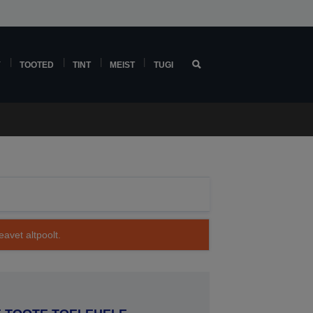
Y
TOOTED
TINT
MEIST
TUGI
avet altpoolt.