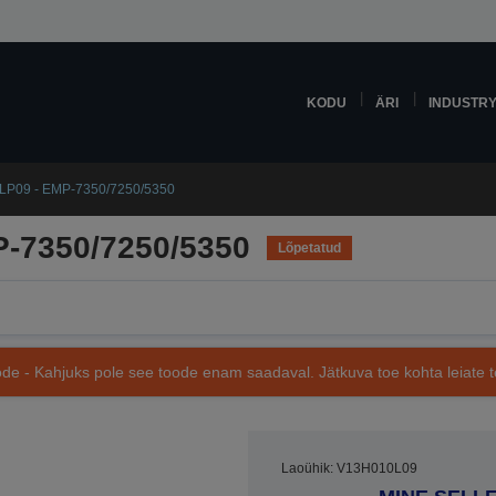
KODU
ÄRI
INDUSTR
LP09 - EMP-7350/7250/5350
P-7350/7250/5350
Lõpetatud
de - Kahjuks pole see toode enam saadaval. Jätkuva toe kohta leiate te
Laoühik: V13H010L09