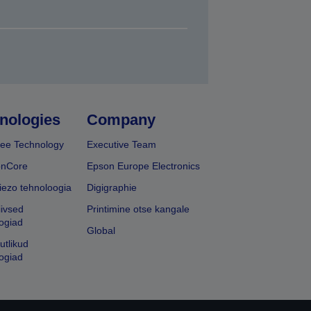
nologies
Company
ee Technology
Executive Team
onCore
Epson Europe Electronics
iezo tehnoloogia
Digigraphie
iivsed
Printimine otse kangale
ogiad
Global
utlikud
ogiad