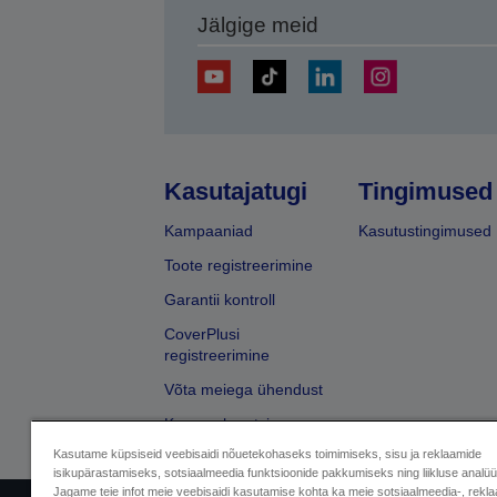
Jälgige meid
Kasutajatugi
Tingimused
Kampaaniad
Kasutustingimused
Toote registreerimine
Garantii kontroll
CoverPlusi
registreerimine
Võta meiega ühendust
Kaupmehe otsing
Kasutame küpsiseid veebisaidi nõuetekohaseks toimimiseks, sisu ja reklaamide
isikupärastamiseks, sotsiaalmeedia funktsioonide pakkumiseks ning liikluse analü
Jagame teie infot meie veebisaidi kasutamise kohta ka meie sotsiaalmeedia-, rekla