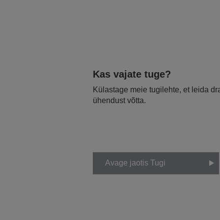
Kas vajate tuge?
Külastage meie tugilehte, et leida d
ühendust võtta.
Avage jaotis Tugi