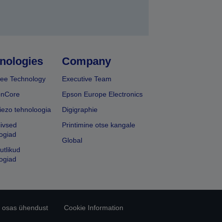
nologies
Company
ee Technology
Executive Team
onCore
Epson Europe Electronics
iezo tehnoloogia
Digigraphie
iivsed
Printimine otse kangale
ogiad
Global
utlikud
ogiad
 osas ühendust
Cookie Information