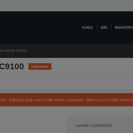
KODU
ÄRI
INDUSTR
on Kit for C9100
 C9100
Lõpetatud
de - Kahjuks pole see toode enam saadaval. Jätkuva toe kohta leiate te
Laoühik: C12C832621