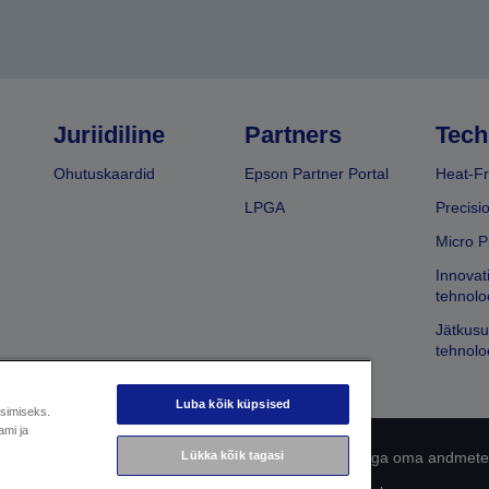
Juriidiline
Partners
Tech
Ohutuskaardid
Epson Partner Portal
Heat-Fr
LPGA
Precisi
Micro P
Innovat
tehnolo
Jätkusu
tehnolo
Luba kõik küpsised
üsimiseks.
ami ja
 avaldus
EU Data Act Compliance
Võtke meiega oma andmete
Lükka kõik tagasi