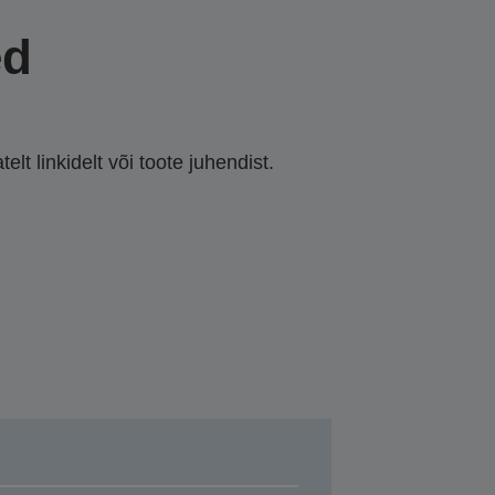
ed
lt linkidelt või toote juhendist.