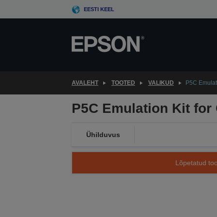
Skip
EESTI KEEL
to
main
content
AVALEHT
TOOTED
VALIKUD
P5C Emulati
P5C Emulation Kit for
Ühilduvus
Lõpetatud too