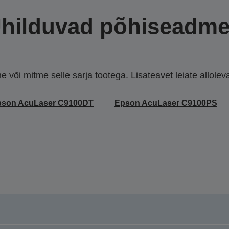
hilduvad põhiseadm
või mitme selle sarja tootega. Lisateavet leiate allolevate
pson AcuLaser C9100DT
Epson AcuLaser C9100PS