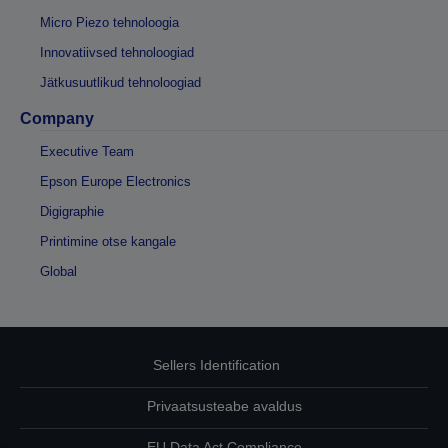
Micro Piezo tehnoloogia
Innovatiivsed tehnoloogiad
Jätkusuutlikud tehnoloogiad
Company
Executive Team
Epson Europe Electronics
Digigraphie
Printimine otse kangale
Global
Sellers Identification
Privaatsusteabe avaldus
EU Data Act Compliance