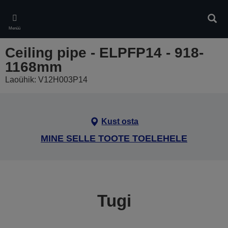
Skip
to
Otsin
main
Menüü
content
Ceiling pipe - ELPFP14 - 918-
1168mm
Laoühik: V12H003P14
Kust osta
MINE SELLE TOOTE TOELEHELE
Tugi